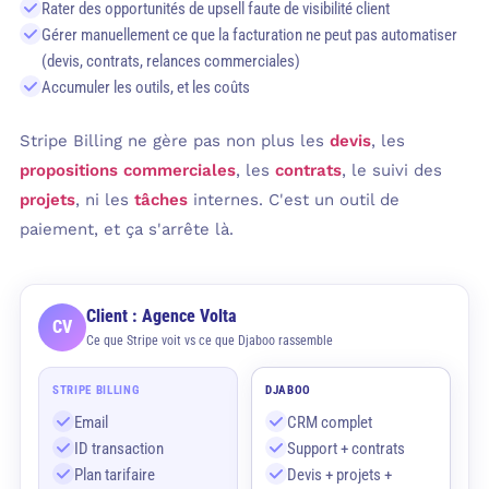
Rater des opportunités de upsell faute de visibilité client
Gérer manuellement ce que la facturation ne peut pas automatiser
(devis, contrats, relances commerciales)
Accumuler les outils, et les coûts
Stripe Billing ne gère pas non plus les
devis
, les
propositions commerciales
, les
contrats
, le suivi des
projets
, ni les
tâches
internes. C'est un outil de
paiement, et ça s'arrête là.
Client : Agence Volta
CV
Ce que Stripe voit vs ce que Djaboo rassemble
STRIPE BILLING
DJABOO
Email
CRM complet
ID transaction
Support + contrats
Plan tarifaire
Devis + projets +