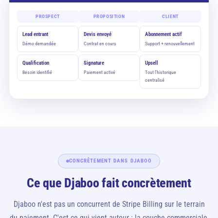
PROSPECT
PROPOSITION
CLIENT
Lead entrant
Devis envoyé
Abonnement actif
Démo demandée
Contrat en cours
Support + renouvellement
Qualification
Signature
Upsell
Besoin identifié
Paiement activé
Tout l'historique
centralisé
CONCRÈTEMENT DANS DJABOO
Ce que Djaboo fait concrètement
Djaboo n'est pas un concurrent de Stripe Billing sur le terrain
du paiement. C'est ce qui vient
autour
: la couche commerciale,