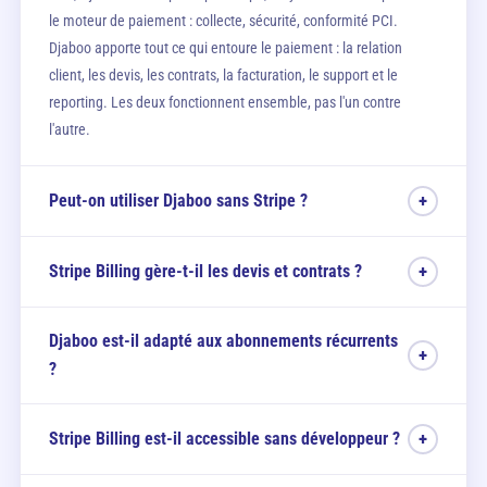
le moteur de paiement : collecte, sécurité, conformité PCI.
Djaboo apporte tout ce qui entoure le paiement : la relation
client, les devis, les contrats, la facturation, le support et le
reporting. Les deux fonctionnent ensemble, pas l'un contre
l'autre.
Peut-on utiliser Djaboo sans Stripe ?
+
Oui. Djaboo permet la facturation classique (envoi par email,
Stripe Billing gère-t-il les devis et contrats ?
+
paiement par virement) sans activation du module Stripe.
L'intégration Stripe est optionnelle et s'active en quelques clics si
Non. Stripe Billing est centré sur la facturation et les
vous souhaitez proposer le paiement en ligne à vos clients.
Djaboo est-il adapté aux abonnements récurrents
abonnements. Il ne dispose pas de fonctionnalités de
devis
, de
+
?
gestion contractuelle
, de CRM ou de suivi de projet. Ces
fonctions nécessitent des outils tiers, que Djaboo intègre
Oui. Djaboo gère les
factures récurrentes
et les
abonnements
nativement.
Stripe Billing est-il accessible sans développeur ?
+
avec relances automatiques, gestion des impayés et suivi de
l'historique client. Pour les paiements en ligne, l'intégration