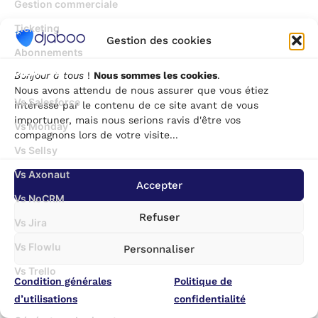
Gestion commerciale
Ticketing
Gestion des cookies
Abonnements
Djaboo Vs
Bonjour à tous
!
Nous sommes les cookies
.
Nous avons attendu de nous assurer que vous étiez
Vs Salesforce
intéressé par le contenu de ce site avant de vous
importuner, mais nous serions ravis d'être vos
Vs Monday
compagnons lors de votre visite...
Vs Sellsy
Vs Axonaut
Accepter
Vs NoCRM
Refuser
Vs Jira
Vs Flowlu
Personnaliser
Vs Trello
Condition générales
Politique de
Outils gratuits
d’utilisations
confidentialité