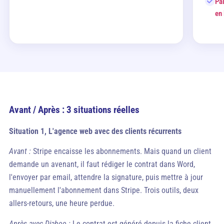
Pa
en 
Avant / Après : 3 situations réelles
Situation 1, L'agence web avec des clients récurrents
Avant :
Stripe encaisse les abonnements. Mais quand un client
demande un avenant, il faut rédiger le contrat dans Word,
l'envoyer par email, attendre la signature, puis mettre à jour
manuellement l'abonnement dans Stripe. Trois outils, deux
allers-retours, une heure perdue.
Après avec Djaboo :
Le contrat est généré depuis la fiche client,