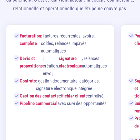
relationnelle et opérationnelle que Stripe ne couvre pas.
Facturation
: factures récurrentes, avoirs,
Por
complète
soldes, relances impayés
cli
automatiques
Devis et
:
signature
, relances
propositions
création,
électronique
automatiques
envoi,
Contrats
: gestion documentaire, catégories,
Su
signature électronique intégrée
et
Gestion des contacts
et
fichier client
centralisé
tic
Pipeline commercial
avec suivi des opportunités
Sui
ren
Pr
de 