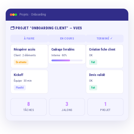
Projets · Onboarding
🗂️ PROJET “ONBOARDING CLIENT” — VUES
À FAIRE
EN COURS
TERMINÉ ✓
Récupérer accès
Cadrage livrables
Création fiche client
Client · 2 éléments
Interne · 60%
OK
En attente
Fait
Kickoff
Devis validé
Équipe · 30 min
OK
Planifié
Fait
8
3
1
TÂCHES
JALONS
PROJET