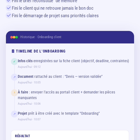
Fini le brief reconstitué “de mémoire”
Fini le client qui ne retrouve jamais le bon doc
Fini le démarrage de projet sans priorités claires
Historique · Onboarding client
🧾 TIMELINE DE L’ONBOARDING
Infos clés
enregistrées sur la fiche client (objectif, deadline, contraintes)
✓
Aujourd’hui · 09:12
Document
rattaché au client : “Devis — version validée”
↗
Aujourd’hui · 10:05
À faire
: envoyer l’accès au portail client + demander les pièces
!
manquantes
Aujourd’hui · 10:06
Projet
prêt à être créé avec le template “Onboarding”
↗
Aujourd’hui · 10:07
RÉSULTAT