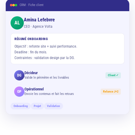
CRM · Fiche client
Amina Lefebvre
AL
CEO · Agence Volta
RÉSUMÉ ONBOARDING
Objectif : refonte site + suivi performance.
Deadline : fin du mois.
Contraintes : validation design par la DG.
Décideur
DG
Client ✓
Valide le périmètre et les livrables
Opérationnel
OP
Relance J+2
Envoie les contenus et fait les retours
Onboarding
Projet
Validation