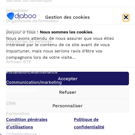
Secteur du numérique
Immobilier
Gestion des cookies
Organismes de formation
Evènementiel
Bonjour à tous
!
Nous sommes les cookies
.
Nous avons attendu de nous assurer que vous étiez
Entreprise de services
intéressé par le contenu de ce site avant de vous
importuner, mais nous serions ravis d'être vos
Telecom
compagnons lors de votre visite...
Artisan-BTP
Installation/Maintenance
Accepter
Communication/marketing
Fonctionnalités
Refuser
CRM
Personnaliser
Facturation
Condition générales
Politique de
Projets
d’utilisations
confidentialité
Collaborateurs