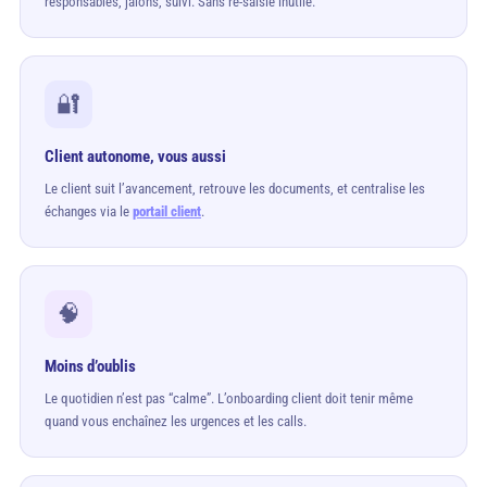
responsables, jalons, suivi. Sans re-saisie inutile.
🔐
Client autonome, vous aussi
Le client suit l’avancement, retrouve les documents, et centralise les
échanges via le
portail client
.
🧠
Moins d’oublis
Le quotidien n’est pas “calme”. L’onboarding client doit tenir même
quand vous enchaînez les urgences et les calls.