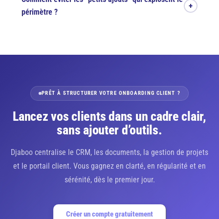
récupérer les infos et mettre tout le monde d’accord. La gestion
+
périmètre ?
de
projets
, c’est l’exécution : tâches, jalons, suivi. Les deux
doivent être reliés, sinon vous perdez le fil.
En clarifiant le cadre dès l’onboarding et en gardant une trace
des validations. Les
contrats
et documents liés au client vous
aident à avoir des accords clairs, et à éviter les “on pensait que
c’était inclus”.
PRÊT À STRUCTURER VOTRE ONBOARDING CLIENT ?
Lancez vos clients dans un cadre clair,
sans ajouter d’outils.
Djaboo centralise le CRM, les documents, la gestion de projets
et le portail client. Vous gagnez en clarté, en régularité et en
sérénité, dès le premier jour.
Créer un compte gratuitement