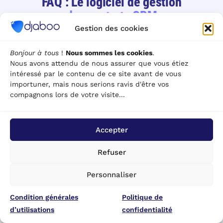
FAQ : Le logiciel de gestion
des contrats CRM
Gestion des cookies
Des réponses claires à vos questions avant de vous lancer.
Bonjour à tous
!
Nous sommes les cookies
.
Nous avons attendu de nous assurer que vous étiez
intéressé par le contenu de ce site avant de vous
La signature électronique a-t-elle une valeur
importuner, mais nous serions ravis d'être vos
+
juridique en France ?
compagnons lors de votre visite...
Oui, absolument. La signature électronique Djaboo est conforme
au règlement eIDAS (Electronic IDentification And trust Services),
Accepter
qui est le cadre légal européen pour les signatures
électroniques. Elle a exactement la même valeur juridique
Refuser
qu'une signature manuscrite devant les tribunaux français.
Personnaliser
Chaque signature est horodatée, certifiée et archivée avec une
piste d'audit complète.
Condition générales
Politique de
d’utilisations
confidentialité
Puis-je créer mes propres modèles de contrats ?
+