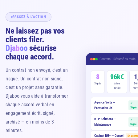
PASSEZ À L'ACTION
Ne laissez pas vos
clients filer.
Djaboo
sécurise
chaque accord.
Contrats · Résumé du mois
Un contrat non envoyé, c'est un
8
96k€
1
risque. Un contrat non signé,
Signés
Valeur
Dél
c'est un projet sans garantie.
totale
moy
Djaboo vous aide à transformer
Agence Volta —
chaque accord verbal en
✓
Prestation UX
Signé
engagement écrit, signé,
BTP Solutions —
✓
archivé — en moins de 3
Maintenance
Signé
minutes.
Cabinet RH+ — Conseil
En attent