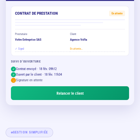
CONTRAT DE PRESTATION
En attente
Prestataire
Client
Votre Entreprise SAS
Agence Volta
✓ Signé
En attente…
SUIVI D'OUVERTURE
Contrat envoyé · 18 fév. 09h12
✓
Ouvert par le client · 18 fév. 11h34
✓
Signature en attente
…
Relancer le client
GESTION SIMPLIFIÉE