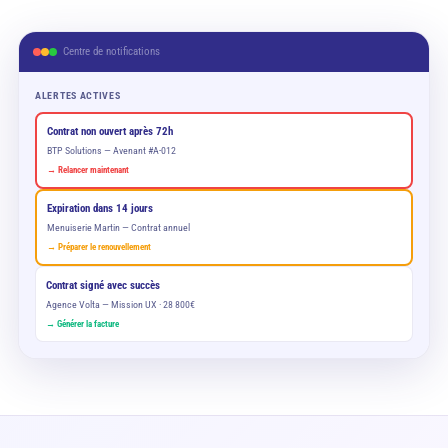
Centre de notifications
ALERTES ACTIVES
Contrat non ouvert après 72h
BTP Solutions — Avenant #A-012
→ Relancer maintenant
Expiration dans 14 jours
Menuiserie Martin — Contrat annuel
→ Préparer le renouvellement
Contrat signé avec succès
Agence Volta — Mission UX · 28 800€
→ Générer la facture