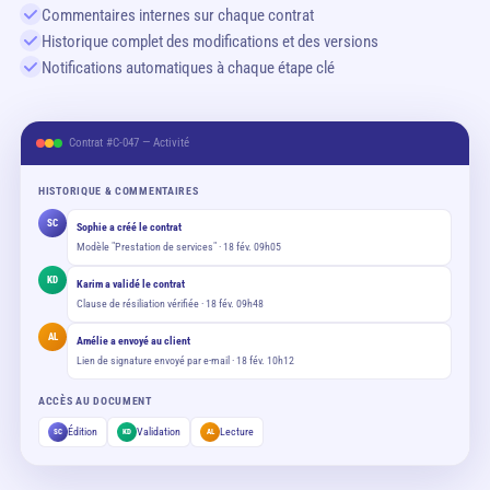
Commentaires internes sur chaque contrat
Historique complet des modifications et des versions
Notifications automatiques à chaque étape clé
Contrat #C-047 — Activité
HISTORIQUE & COMMENTAIRES
SC
Sophie a créé le contrat
Modèle "Prestation de services" · 18 fév. 09h05
KD
Karim a validé le contrat
Clause de résiliation vérifiée · 18 fév. 09h48
AL
Amélie a envoyé au client
Lien de signature envoyé par e-mail · 18 fév. 10h12
ACCÈS AU DOCUMENT
Édition
Validation
Lecture
SC
KD
AL