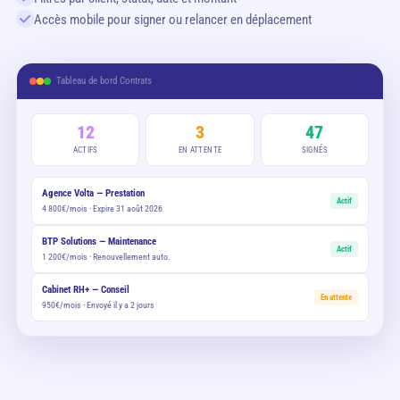
Accès mobile pour signer ou relancer en déplacement
Tableau de bord Contrats
12
3
47
ACTIFS
EN ATTENTE
SIGNÉS
Agence Volta — Prestation
Actif
4 800€/mois · Expire 31 août 2026
BTP Solutions — Maintenance
Actif
1 200€/mois · Renouvellement auto.
Cabinet RH+ — Conseil
En attente
950€/mois · Envoyé il y a 2 jours