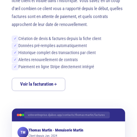
fiche client et visible dans l'historique. Vous savez en un coup
d'œil combien ce client vous a rapporté depuis le début, quelles
factures sont en attente de paiement, et quels contrats
approchent de leur date de renouvellement.
Création de devis & factures depuis la fiche client
✓
Données pré-remplies automatiquement
✓
Historique complet des transactions par client
✓
Alertes renouvellement de contrats
✓
Paiement en ligne Stripe directement intégré
✓
Voir la facturation
votre-entreprise.djaboo.app/contacts/thomas-martin/factures
Thomas Martin · Menuiserie Martin
TM
Client depuis Jan. 2024