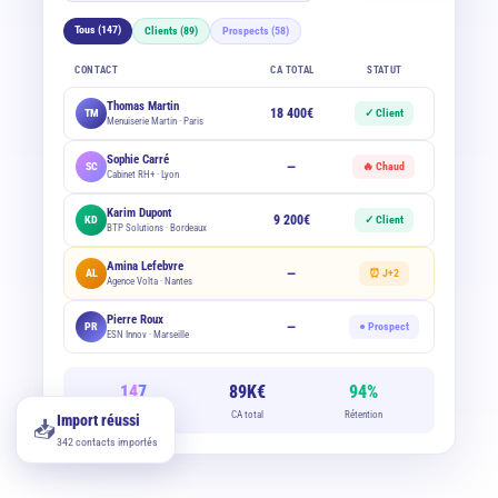
Tous (147)
Clients (89)
Prospects (58)
CONTACT
CA TOTAL
STATUT
Thomas Martin
18 400€
TM
✓ Client
Menuiserie Martin · Paris
Sophie Carré
—
SC
🔥 Chaud
Cabinet RH+ · Lyon
Karim Dupont
9 200€
KD
✓ Client
BTP Solutions · Bordeaux
Amina Lefebvre
—
AL
⏰ J+2
Agence Volta · Nantes
Pierre Roux
—
PR
● Prospect
ESN Innov · Marseille
147
89K€
94%
Contacts
CA total
Rétention
Import réussi
📥
342 contacts importés