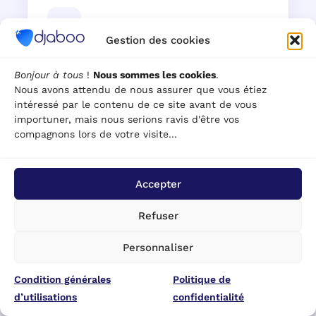
Gestion des cookies
RGPD & Sécurité
Bonjour à tous
!
Nous sommes les cookies
.
Données hébergées en France. Droits d'accès par rôle.
Nous avons attendu de nous assurer que vous étiez
Gestion des consentements. Export et suppression de
intéressé par le contenu de ce site avant de vous
données à la demande, conforme RGPD.
importuner, mais nous serions ravis d'être vos
compagnons lors de votre visite...
Accepter
Refuser
Collaboration équipe
Personnaliser
Toute votre équipe travaille sur le même fichier client
avec des droits d'accès différenciés. Une seule source de
Condition générales
Politique de
vérité pour tous.
d’utilisations
confidentialité