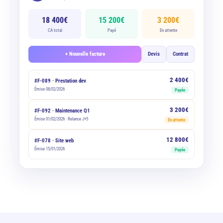
18 400€
15 200€
3 200€
CA total
Payé
En attente
+ Nouvelle facture
Devis
Contrat
2 400€
#F-089 · Prestation dev
Émise 08/02/2026
Payée
3 200€
#F-092 · Maintenance Q1
Émise 01/02/2026 · Relance J+5
En attente
12 800€
#F-078 · Site web
Émise 15/01/2026
Payée