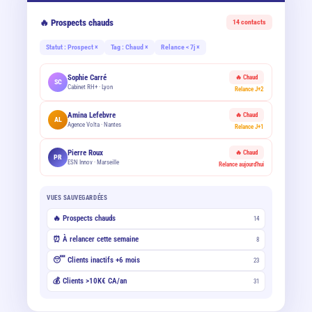
🔥 Prospects chauds
14 contacts
Statut : Prospect ×
Tag : Chaud ×
Relance < 7j ×
Sophie Carré
🔥 Chaud
SC
Cabinet RH+ · Lyon
Relance J+2
Amina Lefebvre
🔥 Chaud
AL
Agence Volta · Nantes
Relance J+1
Pierre Roux
🔥 Chaud
PR
ESN Innov · Marseille
Relance aujourd'hui
VUES SAUVEGARDÉES
🔥 Prospects chauds
14
⏰ À relancer cette semaine
8
😴 Clients inactifs +6 mois
23
💰 Clients >10K€ CA/an
31