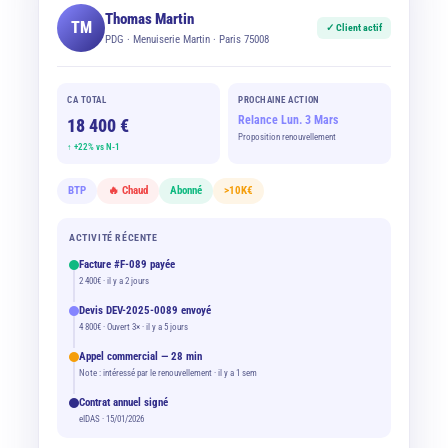
Thomas Martin
TM
✓ Client actif
PDG · Menuiserie Martin · Paris 75008
CA TOTAL
PROCHAINE ACTION
Relance Lun. 3 Mars
18 400 €
Proposition renouvellement
↑ +22% vs N-1
BTP
🔥 Chaud
Abonné
>10K€
ACTIVITÉ RÉCENTE
Facture #F-089 payée
2 400€ · il y a 2 jours
Devis DEV-2025-0089 envoyé
4 800€ · Ouvert 3× · il y a 5 jours
Appel commercial — 28 min
Note : intéressé par le renouvellement · il y a 1 sem
Contrat annuel signé
eIDAS · 15/01/2026