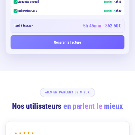
Maquette accueil
2h15
Terminé ✓
Intégration CMS
3h30
Terminé ✓
5h 45min · 862,50€
Total à facturer
Générer la facture
ILS EN PARLENT LE MIEUX
Nos utilisateurs
en parlent le mieux
★★★★★