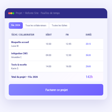
Projet — Refonte Site · Feuilles de temps
Fév. 2026
Tous les collaborateurs
Toutes les tâches
TÂCHE / COLLABORATEUR
DÉBUT
FIN
DURÉE
Maquette accueil
10:30
12:45
2h15
Lucas M.
Intégration CMS
09:00
12:30
3h30
Amandine C.
Tests & recette
14:00
16:00
2h00
Karim D.
142h
Total du projet — Fév. 2026
Facturer ce projet