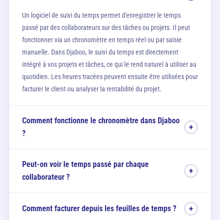
Un logiciel de suivi du temps permet d'enregistrer le temps
passé par des collaborateurs sur des tâches ou projets. Il peut
fonctionner via un chronomètre en temps réel ou par saisie
manuelle. Dans Djaboo, le suivi du temps est directement
intégré à vos projets et tâches, ce qui le rend naturel à utiliser au
quotidien. Les heures tracées peuvent ensuite être utilisées pour
facturer le client ou analyser la rentabilité du projet.
Comment fonctionne le chronomètre dans Djaboo
+
?
Depuis n'importe quelle tâche d'un projet, cliquez sur l'icône
Peut-on voir le temps passé par chaque
chronomètre pour démarrer le compteur. Il tourne en arrière-plan
+
collaborateur ?
pendant que vous travaillez. Quand vous l'arrêtez, le temps est
automatiquement enregistré dans la feuille de temps, lié à votre
Oui. Depuis l'onglet Feuilles de temps d'un projet, vous visualisez
compte et à la tâche concernée. Vous pouvez aussi saisir un
Comment facturer depuis les feuilles de temps ?
+
toutes les entrées de temps, triables et filtrables par
temps manuellement en indiquant l'heure de début et de fin.