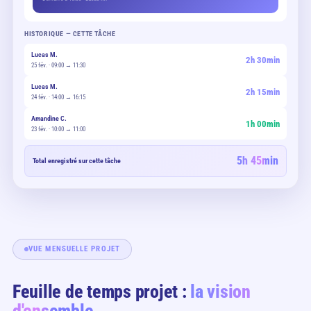
HISTORIQUE — CETTE TÂCHE
Lucas M.
2h 30min
25 fév. · 09:00 → 11:30
Lucas M.
2h 15min
24 fév. · 14:00 → 16:15
Amandine C.
1h 00min
23 fév. · 10:00 → 11:00
5h 45min
Total enregistré sur cette tâche
VUE MENSUELLE PROJET
Feuille de temps projet :
la vision