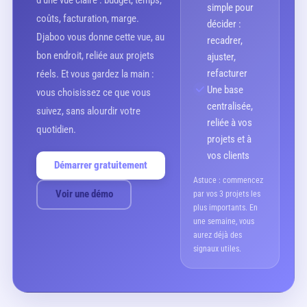
simple pour
coûts, facturation, marge.
décider :
Djaboo vous donne cette vue, au
recadrer,
bon endroit, reliée aux projets
ajuster,
refacturer
réels. Et vous gardez la main :
Une base
vous choisissez ce que vous
centralisée,
suivez, sans alourdir votre
reliée à vos
quotidien.
projets et à
vos clients
Démarrer gratuitement
Astuce : commencez
Voir une démo
par vos 3 projets les
plus importants. En
une semaine, vous
aurez déjà des
signaux utiles.