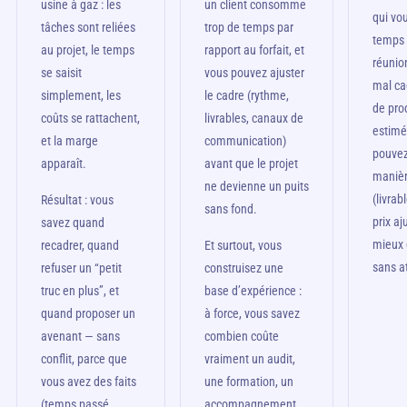
usine à gaz : les
un client consomme
qui vou
tâches sont reliées
trop de temps par
temps 
au projet, le temps
rapport au forfait, et
réunio
se saisit
vous pouvez ajuster
mal ca
simplement, les
le cadre (rythme,
de pro
coûts se rattachent,
livrables, canaux de
estimé
et la marge
communication)
pouvez
apparaît.
avant que le projet
manièr
ne devienne un puits
(livrab
Résultat : vous
sans fond.
prix aj
savez quand
mieux
recadrer, quand
Et surtout, vous
sans a
refuser un “petit
construisez une
truc en plus”, et
base d’expérience :
quand proposer un
à force, vous savez
avenant — sans
combien coûte
conflit, parce que
vraiment un audit,
vous avez des faits
une formation, un
(temps passé,
accompagnement