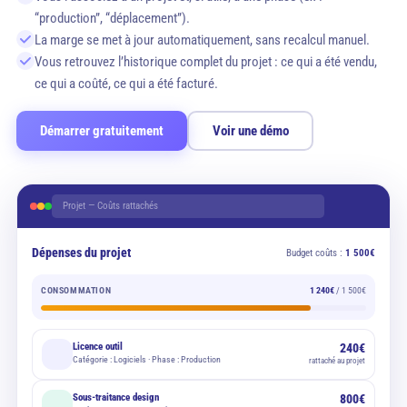
“production”, “déplacement”).
La marge se met à jour automatiquement, sans recalcul manuel.
Vous retrouvez l’historique complet du projet : ce qui a été vendu,
ce qui a coûté, ce qui a été facturé.
Démarrer gratuitement
Voir une démo
Projet — Coûts rattachés
Dépenses du projet
Budget coûts :
1 500€
CONSOMMATION
1 240€
/ 1 500€
Licence outil
240€
Catégorie : Logiciels · Phase : Production
rattaché au projet
Sous-traitance design
800€