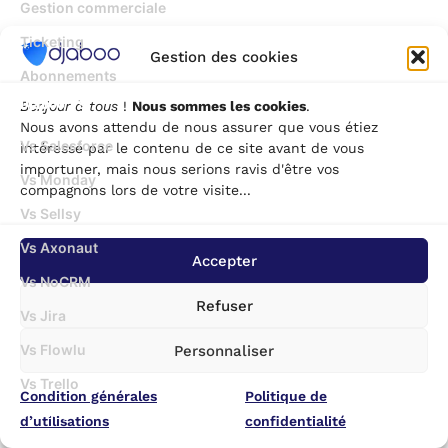
Gestion commerciale
Ticketing
Gestion des cookies
Abonnements
Djaboo Vs
Bonjour à tous
!
Nous sommes les cookies
.
Nous avons attendu de nous assurer que vous étiez
Vs Salesforce
intéressé par le contenu de ce site avant de vous
importuner, mais nous serions ravis d'être vos
Vs Monday
compagnons lors de votre visite...
Vs Sellsy
Vs Axonaut
Accepter
Vs NoCRM
Refuser
Vs Jira
Vs Flowlu
Personnaliser
Vs Trello
Condition générales
Politique de
Outils gratuits
d’utilisations
confidentialité