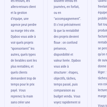
Quand 
les retours, les
souvent vendu en
freela
allers-retours client
journées, en forfait,
équipe
et la gestion
ou en
problè
d’équipe, une
“accompagnement”.
fait to
agence peut perdre
Et c’est précisément
produir
sa marge très vite.
là que la rentabilité
facture
Djaboo vous aide à
des projets devient
rentabi
voir quels projets
floue : on confond
se per
“sponsorisent” les
présence,
qu’on 
autres, quels types
disponibilité et
de sui
de livrables sont les
valeur livrée. Djaboo
donne 
plus rentables, et
vous aide à
léger :
quels clients
structurer : étapes,
tâches
demandent trop de
objectifs, tâches,
vos co
temps pour le prix
temps passé, puis
lecture
payé. Vous
comparaison au
marge
reprenez la main
budget vendu. Vous
sans créer une
voyez rapidement si
Vous id