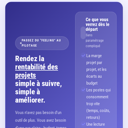
Ce que vous
verrez dès le
départ
Sans
PASSEZ DU “FEELING” AU
paramétrage
PILOTAGE
compliqué
La marge
Rendez la
projet par
rentabilité des
projet, et les
projets
écarts au
simple à suivre,
budget
simple à
Les postes qui
consomment
améliorer.
trop vite
(temps, coûts,
Vous n’avez pas besoin d’un
retours)
outil de plus. Vous avez besoin
Une lecture
d’une vue claire : budget, temps,