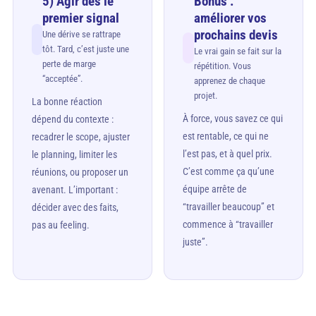
5) Agir dès le
Bonus :
premier signal
améliorer vos
prochains devis
Une dérive se rattrape
tôt. Tard, c’est juste une
Le vrai gain se fait sur la
perte de marge
répétition. Vous
“acceptée”.
apprenez de chaque
projet.
La bonne réaction
À force, vous savez ce qui
dépend du contexte :
est rentable, ce qui ne
recadrer le scope, ajuster
l’est pas, et à quel prix.
le planning, limiter les
C’est comme ça qu’une
réunions, ou proposer un
équipe arrête de
avenant. L’important :
“travailler beaucoup” et
décider avec des faits,
commence à “travailler
pas au feeling.
juste”.