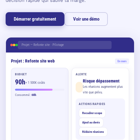
décision rapide qui sauve la marge.
Démarrer gratuitement
Voir une démo
Projet — Refonte site · Pilotage
Projet : Refonte site web
En cours
BUDGET
ALERTE
90h
Risque dépassement
+ 1 500€ coûts
Les réunions augmentent plus
vite que prévu.
Consommé :
68h
ACTIONS RAPIDES
Recadrer scope
Ajout au devis
Réduire réunions