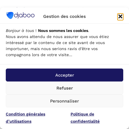
Pour évaluer ce retour sur investissement,
comparez le coût mensuel à ce que chaque
Gestion des cookies
commercial gagne en efficacité, au nombre de
ventes mieux suivies, et à la réduction des ventes
Bonjour à tous
!
Nous sommes les cookies
.
Nous avons attendu de nous assurer que vous étiez
perdues faute de relance. Pour la plupart des
intéressé par le contenu de ce site avant de vous
entreprises, ce calcul penche rapidement en sa
importuner, mais nous serions ravis d'être vos
faveur, dès que l’équipe dépasse quelques
compagnons lors de votre visite...
collaborateurs.
CRM et RGPD : encadrer la
Accepter
gestion des données
Refuser
clients
Personnaliser
Condition générales
Politique de
En résumé, un CRM bien choisi combine trois
d’utilisations
confidentialité
piliers : centraliser l’information client, faciliter le