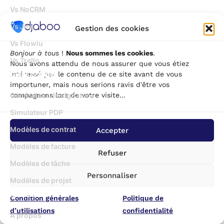
Vs NoCRM
Vs Jira
Gestion des cookies
Vs Flowlu
Bonjour à tous
!
Nous sommes les cookies
.
Vs Trello
Nous avons attendu de nous assurer que vous étiez
Outils gratuits
intéressé par le contenu de ce site avant de vous
importuner, mais nous serions ravis d'être vos
compagnons lors de votre visite...
Générateur de signature
Simulateur PDP
Modèles de contrat
Accepter
Modèles de facture
Refuser
Modèles de tâche
Personnaliser
Modèles de projet
Ressources
Condition générales
Politique de
d’utilisations
confidentialité
A propos