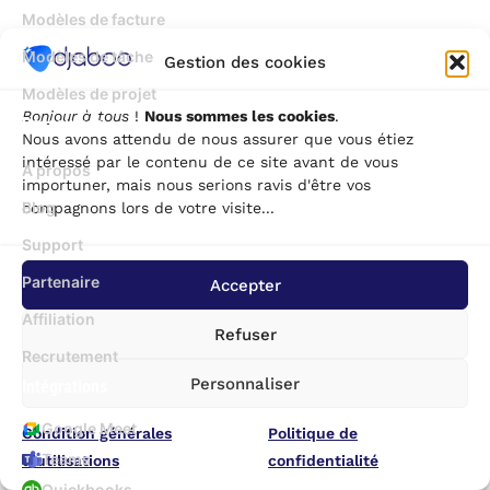
Modèles de facture
Modèles de tâche
Gestion des cookies
Modèles de projet
Bonjour à tous
!
Nous sommes les cookies
.
Ressources
Nous avons attendu de nous assurer que vous étiez
intéressé par le contenu de ce site avant de vous
A propos
importuner, mais nous serions ravis d'être vos
Blog
compagnons lors de votre visite...
Support
Partenaire
Accepter
Affiliation
Refuser
Recrutement
Personnaliser
Intégrations
Google Meet
Condition générales
Politique de
Teams
d’utilisations
confidentialité
Quickbooks