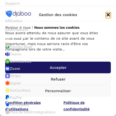
Support
Partenaire
Gestion des cookies
Affiliation
Bonjour à tous
!
Nous sommes les cookies
.
Recrutement
Nous avons attendu de nous assurer que vous étiez
Intégrations
intéressé par le contenu de ce site avant de vous
importuner, mais nous serions ravis d'être vos
Google Meet
compagnons lors de votre visite...
Teams
Quickbooks
Accepter
Zoom
Stripe
Refuser
Zapier
GoCardless
Personnaliser
PayPal
Condition générales
Politique de
API Djaboo
d’utilisations
confidentialité
Plus de 5000 intégrations