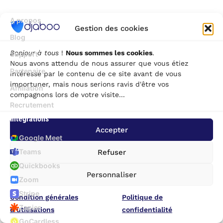
A propos
Gestion des cookies
Blog
Bonjour à tous
!
Nous sommes les cookies
.
Support
Nous avons attendu de nous assurer que vous étiez
Partenaire
intéressé par le contenu de ce site avant de vous
importuner, mais nous serions ravis d'être vos
Affiliation
compagnons lors de votre visite...
Recrutement
Intégrations
Accepter
Google Meet
Teams
Refuser
Quickbooks
Personnaliser
Zoom
Stripe
Condition générales
Politique de
Zapier
d’utilisations
confidentialité
GoCardless