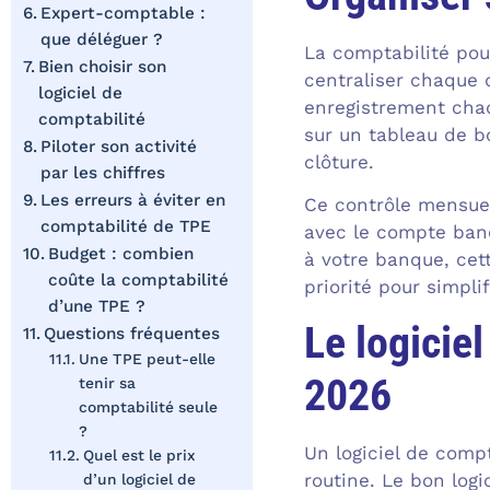
Expert-comptable :
que déléguer ?
La comptabilité pour
Bien choisir son
centraliser chaque d
logiciel de
enregistrement chaq
comptabilité
sur un tableau de bo
Piloter son activité
clôture.
par les chiffres
Les erreurs à éviter en
Ce contrôle mensuel
comptabilité de TPE
avec le compte banc
Budget : combien
à votre banque, cet
coûte la comptabilité
priorité pour simplif
d’une TPE ?
Le logicie
Questions fréquentes
Une TPE peut-elle
2026
tenir sa
comptabilité seule
?
Un logiciel de compt
Quel est le prix
routine. Le bon log
d’un logiciel de