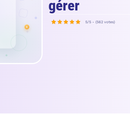
gérer
5/5 - (562 votes)