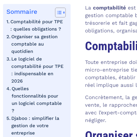
La
comptabilité
est 
Sommaire
gestion comptable bi
Comptabilité pour TPE
trésorerie et fait g
: quelles obligations ?
obligations, organis
Organiser sa gestion
Comptabili
comptable au
quotidien
Le logiciel de
Toute entreprise doi
comptabilité pour TPE
micro-entreprise tie
: indispensable en
comptables, établir
2026
réel implique aussi 
Quelles
fonctionnalités pour
Concrètement, la ge
un logiciel comptable
vente, le rapproche
?
avec l’expert-compt
Djaboo : simplifier la
négliger.
gestion de votre
Organiser 
entreprise