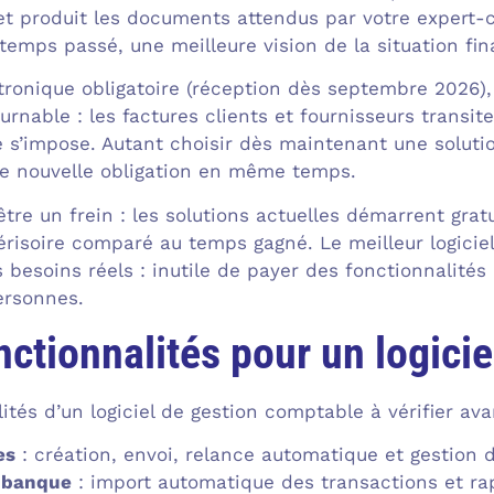
et produit les documents attendus par votre expert-
temps passé, une meilleure vision de la situation fin
tronique obligatoire (réception dès septembre 2026), 
rnable : les factures clients et fournisseurs transi
 s’impose. Autant choisir dès maintenant une solution
te nouvelle obligation en même temps.
être un frein : les solutions actuelles démarrent gr
érisoire comparé au temps gagné. Le meilleur logiciel
s besoins réels : inutile de payer des fonctionnalité
ersonnes.
nctionnalités pour un logici
lités d’un logiciel de gestion comptable à vérifier ava
es
: création, envoi, relance automatique et gestion 
 banque
: import automatique des transactions et ra