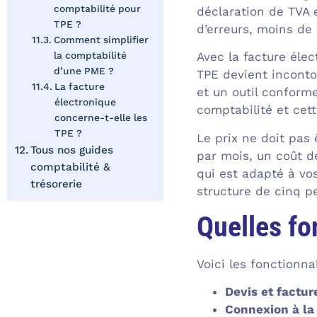
comptabilité pour
déclaration de TVA 
TPE ?
d’erreurs, moins de 
Comment simplifier
la comptabilité
Avec la facture élec
d’une PME ?
TPE devient incontou
La facture
et un outil conforme
électronique
comptabilité et cet
concerne-t-elle les
TPE ?
Le prix ne doit pas 
Tous nos guides
par mois, un coût d
comptabilité &
qui est adapté à vo
trésorerie
structure de cinq p
Quelles fo
Voici les fonctionna
Devis et factur
Connexion à la