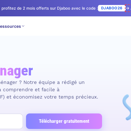
 profitez de 2 mois offerts sur Djaboo avec le code :
DJABOO26
→ 
essources
Modèle de contrat d’entretien ménager
énager
énager ? Notre équipe a rédigé un
à comprendre et facile à
DF) et économisez votre temps précieux.