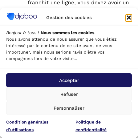
franchit une ligne, vous devez avoir un
système en place pour y faire
Gestion des cookies
face. Facturer le client pour un
pourcentage ou le temps total que vous
Bonjour à tous
!
Nous sommes les cookies
.
avez réservé pour l’appel n’est pas
Nous avons attendu de nous assurer que vous étiez
inapproprié et arrêter tout travail jusqu’à
intéressé par le contenu de ce site avant de vous
ce qu’une facture soit payée est
importuner, mais nous serions ravis d'être vos
acceptable. Soyez juste clair pour que
compagnons lors de votre visite...
ces directives soient énoncées dans le
contrat à l’avance. Une fois qu’ils sont
en place, il vous appartient de les
Accepter
respecter.
Refuser
Rappelez-vous que les limites sont une
bonne chose. En tant que consultant,
Personnaliser
vous n’êtes pas au courant des
avantages d’un employé à temps plein
Condition générales
Politique de
et vous n’êtes pas impliqué dans la
d’utilisations
confidentialité
gestion quotidienne de l’entreprise. Vous