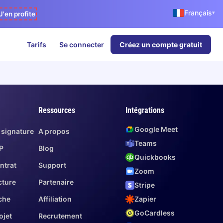
Français
▾
J'en profite
Tarifs
Se connecter
Créez un compte gratuit
Ressources
Intégrations
Google Meet
 signature
A propos
Teams
P
Blog
Quickbooks
ntrat
Support
Zoom
cture
Partenaire
Stripe
che
Affiliation
Zapier
GoCardless
ojet
Recrutement