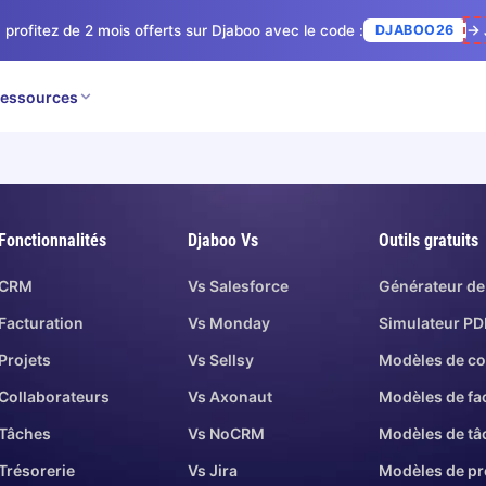
 profitez de 2 mois offerts sur Djaboo avec le code :
DJABOO26
→ 
essources
Fonctionnalités
Djaboo Vs
Outils gratuits
CRM
Vs Salesforce
Générateur de
Facturation
Vs Monday
Simulateur PD
Projets
Vs Sellsy
Modèles de co
Collaborateurs
Vs Axonaut
Modèles de fa
Tâches
Vs NoCRM
Modèles de tâ
Trésorerie
Vs Jira
Modèles de pr