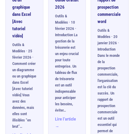
ou un
Guide Gratuit
rapport de
graphique
2026
prospection
dans Excel
commerciale
Outils &
[Avec
word
Modèles · 10
tutoriel
février 2026 ·
Outils &
Introduction La
vidéo]
Modèles · 20
gestion de la
janvier 2026 ·
Outils &
trésorerie est
Introduction
Modèles · 25
un enjeu crucial
Dans le monde
février 2026 ·
pour toute
de la
Comment créer
entreprise. Un
prospection
un diagramme
tableau de flux
commerciale,
ou un graphique
de trésorerie
l'organisation
dans Excel
est un outil
est la clé du
[Avec tutoriel
indispensable
succès. Un
vidéo] Vous
pour anticiper
rapport de
avez des
les besoins,
prospection
données, mais
éviter…
commerciale
elles sont
est un outil
Lire l’article
illisibles “en
essentiel qui
→
brut”…
permet de