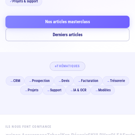
Projets & support
✓
Nos articles masterclass
Derniers articles
THÉMATIQUES
CRM
Prospection
Devis
Facturation
Trésorerie
→
→
→
→
→
Projets
Support
IA & OCR
Modèles
→
→
→
→
ILS NOUS FONT CONFIANCE