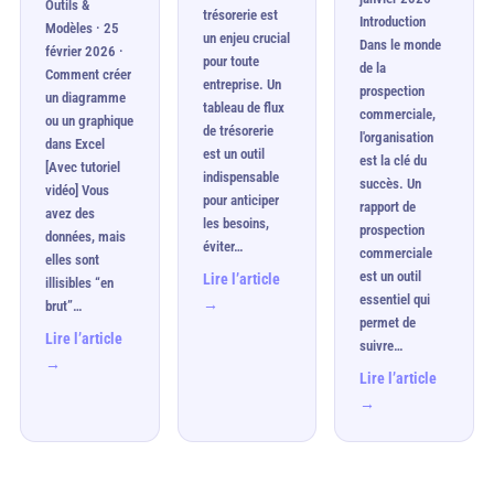
Outils &
trésorerie est
Introduction
Modèles · 25
un enjeu crucial
Dans le monde
février 2026 ·
pour toute
de la
Comment créer
entreprise. Un
prospection
un diagramme
tableau de flux
commerciale,
ou un graphique
de trésorerie
l'organisation
dans Excel
est un outil
est la clé du
[Avec tutoriel
indispensable
succès. Un
vidéo] Vous
pour anticiper
rapport de
avez des
les besoins,
prospection
données, mais
éviter…
commerciale
elles sont
est un outil
Lire l’article
illisibles “en
essentiel qui
→
brut”…
permet de
Lire l’article
suivre…
→
Lire l’article
→