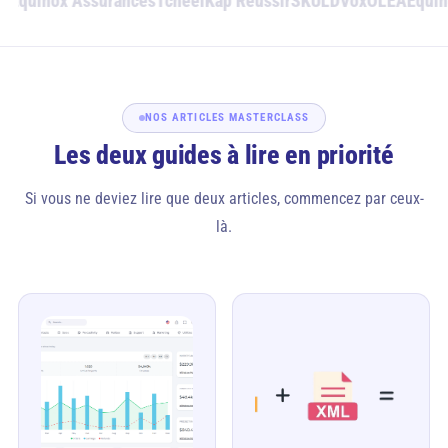
A
Equinox Assurances
Tcheel
Kap Réussir
SKULD
Vox
OLEA
Equino
NOS ARTICLES MASTERCLASS
Les deux guides à lire en priorité
Si vous ne deviez lire que deux articles, commencez par ceux-
là.