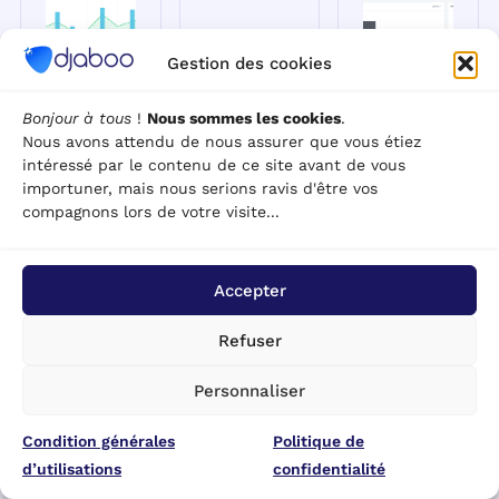
Gestion des cookies
Bonjour à tous
!
Nous sommes les cookies
.
Les 12
Factur-X :
Comment
Nous avons attendu de nous assurer que vous étiez
meilleurs
L'outil
créer un
intéressé par le contenu de ce site avant de vous
logiciels de
incontournable
diagramme
importuner, mais nous serions ravis d'être vos
gestion
pour une
ou un
compagnons lors de votre visite...
commerciale
facturation
graphique
en 2026
électronique
dans Excel
Accepter
efficace
[Avec
Prospection &
tutoriel
Ventes · 3
Facturation &
Refuser
vidéo]
mars 2026 ·
Devis · 1 mars
Introduction
2026 · Qu'est-
Outils &
Personnaliser
Les logiciels de
ce que Factur-X
Modèles · 25
gestion
et comment
février 2026 ·
commerciale
Condition générales
fonctionne ce
Politique de
Comment créer
jouent un rôle
format hybride
d’utilisations
confidentialité
un diagramme
crucial dans
? Factur-X est
ou un graphique