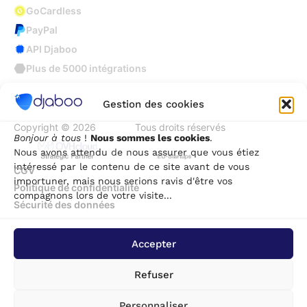
GoCardless
PayPal
API Djaboo
Plus de 5000 intégrations
Gestion des cookies
Copyright © 2026
Djaboo
Tous droits réservés
Bonjour à tous
!
Nous sommes les cookies
.
Nous avons attendu de nous assurer que vous étiez
intéressé par le contenu de ce site avant de vous
CGV
importuner, mais nous serions ravis d'être vos
Politique de confidentialité
compagnons lors de votre visite...
Sécurité des données
Accepter
Refuser
Personnaliser