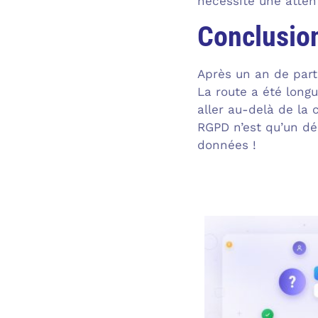
nécessite une attent
Conclusio
Après un an de parte
La route a été long
aller au-delà de la
RGPD n’est qu’un déb
données !