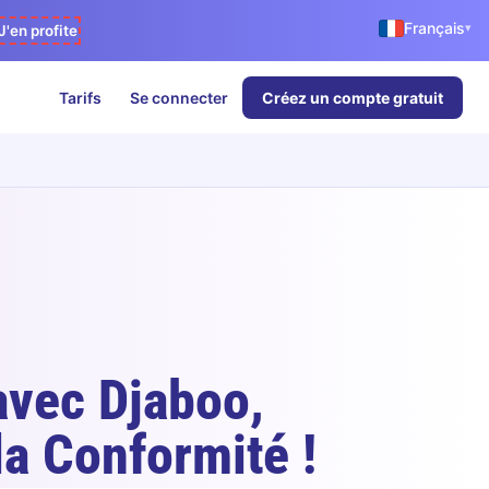
Français
▾
J'en profite
Tarifs
Se connecter
Créez un compte gratuit
avec Djaboo,
la Conformité !