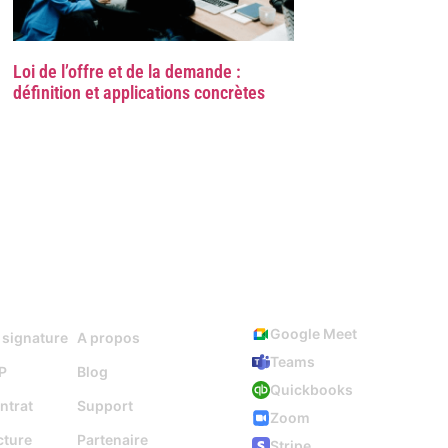
Loi de l’offre et de la demande :
définition et applications concrètes
Ressources
Intégrations
Google Meet
 signature
A propos
Teams
P
Blog
Quickbooks
ntrat
Support
Zoom
cture
Partenaire
Stripe