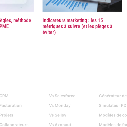
règles, méthode
Indicateurs marketing : les 15
E/PME
métriques à suivre (et les pièges à
éviter)
Fonctionnalités
Djaboo Vs
Outils gratuits
CRM
Vs Salesforce
Générateur de
Facturation
Vs Monday
Simulateur PD
Projets
Vs Sellsy
Modèles de co
Collaborateurs
Vs Axonaut
Modèles de fa