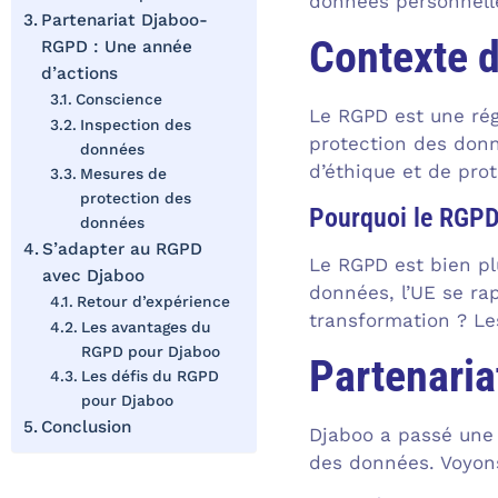
données personnell
Partenariat Djaboo-
Contexte 
RGPD : Une année
d’actions
Conscience
Le RGPD est une rég
Inspection des
protection des donn
données
d’éthique et de pro
Mesures de
protection des
Pourquoi le RGPD 
données
S’adapter au RGPD
Le RGPD est bien pl
avec Djaboo
données, l’UE se rap
Retour d’expérience
transformation ? L
Les avantages du
RGPD pour Djaboo
Partenaria
Les défis du RGPD
pour Djaboo
Conclusion
Djaboo a passé une 
des données. Voyons