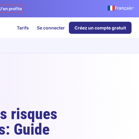
Français
▾
J'en profite
Tarifs
Se connecter
Créez un compte gratuit
s risques
s: Guide