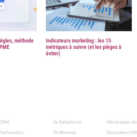
règles, méthode
Indicateurs marketing : les 15
E/PME
métriques à suivre (et les pièges à
éviter)
Fonctionnalités
Djaboo Vs
Outils gratuits
CRM
Vs Salesforce
Générateur de
Facturation
Vs Monday
Simulateur PD