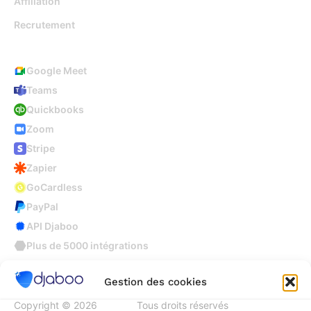
Affiliation
Recrutement
Intégrations
Google Meet
Teams
Quickbooks
Zoom
Stripe
Zapier
GoCardless
PayPal
API Djaboo
Plus de 5000 intégrations
Gestion des cookies
Copyright © 2026
Djaboo
Tous droits réservés