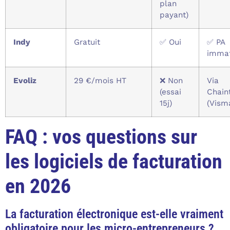
plan
payant)
Indy
Gratuit
✅ Oui
✅ PA
immat
Evoliz
29 €/mois HT
❌ Non
Via
(essai
Chain
15j)
(Vism
FAQ : vos questions sur
les logiciels de facturation
en 2026
La facturation électronique est-elle vraiment
obligatoire pour les micro-entrepreneurs ?