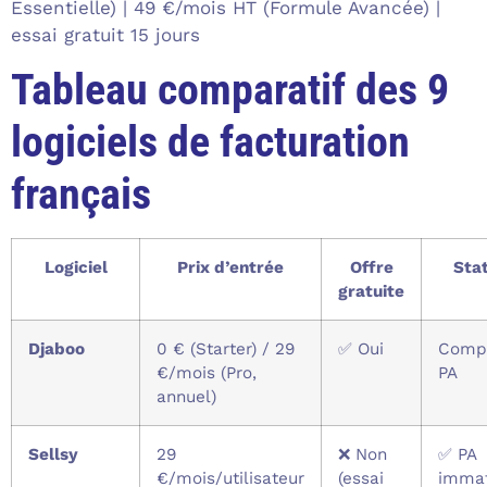
Essentielle) | 49 €/mois HT (Formule Avancée) |
essai gratuit 15 jours
Tableau comparatif des 9
logiciels de facturation
français
Logiciel
Prix d’entrée
Offre
Sta
gratuite
Djaboo
0 € (Starter) / 29
✅ Oui
Compa
€/mois (Pro,
PA
annuel)
Sellsy
29
❌ Non
✅ PA
€/mois/utilisateur
(essai
immat