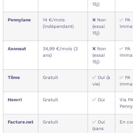
15j)
Pennylane
14 €/mois
❌ Non
✅ PA
(indépendant)
(essai
immat
15j)
Axonaut
34,99 €/mois (3
❌ Non
✅ PA
ans)
(essai
immat
15j)
Tiime
Gratuit
✅ Oui (à
✅ PA
vie)
immat
Henrri
Gratuit
✅ Oui
Via P
Penny
Facture.net
Gratuit
✅ Oui
En co
(sans