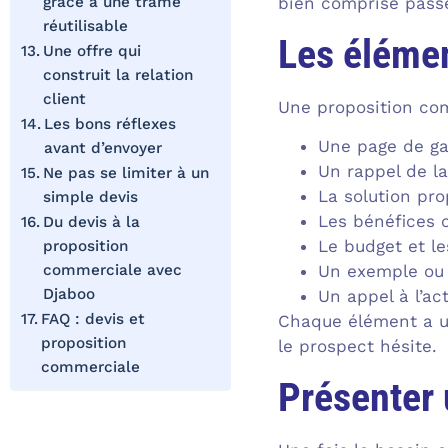
grâce à une trame
bien comprise passe
réutilisable
Les élémen
Une offre qui
construit la relation
client
Une proposition com
Les bons réflexes
Une page de gar
avant d’envoyer
Un rappel de la
Ne pas se limiter à un
La solution pro
simple devis
Les bénéfices c
Du devis à la
Le budget et le
proposition
commerciale avec
Un exemple ou 
Djaboo
Un appel à l’act
FAQ : devis et
Chaque élément a un
proposition
le prospect hésite.
commerciale
Présenter 