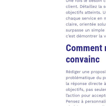
Une fois le besoin 
client. Détaillez la
objectifs atteints. 
chaque service en m
claire, orientée sol
surpasse un simple 
c’est démontrer la v
Comment r
convainc
Rédiger une propos
problématique du pr
la réponse directe à
objectifs, pas seul
l’action pour accep
Pensez à personnal