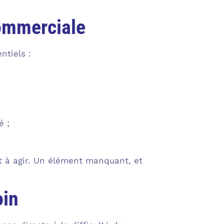
commerciale
ntiels :
é ;
nt à agir. Un élément manquant, et
oin