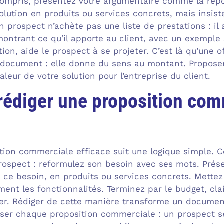
compris, présentez votre argumentaire comme la répon
 solution en produits ou services concrets, mais insist
Un prospect n’achète pas une liste de prestations : il
ontrant ce qu’il apporte au client, avec un exempl
ution, aide le prospect à se projeter. C’est là qu’un
document : elle donne du sens au montant. Proposer,
aleur de votre solution pour l’entreprise du client.
édiger une proposition com
ition commerciale efficace suit une logique simple
ospect : reformulez son besoin avec ses mots. Prés
 ce besoin, en produits ou services concrets. Mettez
ement les fonctionnalités. Terminez par le budget, cl
ter. Rédiger de cette manière transforme un docume
iser chaque proposition commerciale : un prospect