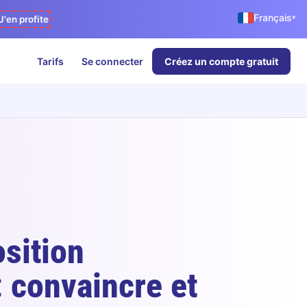
Français
▾
J'en profite
Tarifs
Se connecter
Créez un compte gratuit
osition
 convaincre et