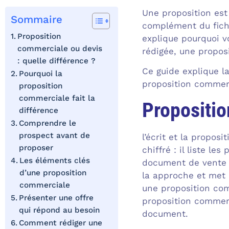
Une proposition est
Sommaire
complément du fichie
Proposition
explique pourquoi vo
commerciale ou devis
rédigée, une propos
: quelle différence ?
Ce guide explique l
Pourquoi la
proposition commerc
proposition
commerciale fait la
Propositio
différence
Comprendre le
prospect avant de
l’écrit et la propos
proposer
chiffré : il liste le
Les éléments clés
document de vente pl
d’une proposition
la approche et met 
commerciale
une proposition com
Présenter une offre
proposition commerc
qui répond au besoin
document.
Comment rédiger une