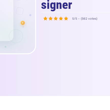
signer
5/5 - (562 votes)