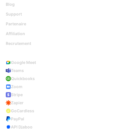
Blog
Support
Partenaire
Affiliation
Recrutement
Intégrations
Google Meet
Teams
Quickbooks
Zoom
Stripe
Zapier
GoCardless
PayPal
API Djaboo