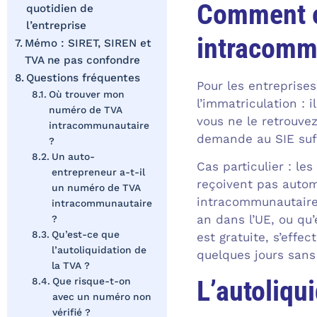
Comment o
quotidien de
l’entreprise
intracomm
Mémo : SIRET, SIREN et
TVA ne pas confondre
Questions fréquentes
Pour les entreprise
Où trouver mon
l’immatriculation : 
numéro de TVA
vous ne le retrouvez
intracommunautaire
demande au SIE suff
?
Un auto-
Cas particulier : le
entrepreneur a-t-il
reçoivent pas auto
un numéro de TVA
intracommunautaire 
intracommunautaire
an dans l’UE, ou qu
?
Qu’est-ce que
est gratuite, s’effe
l’autoliquidation de
quelques jours sans
la TVA ?
L’autoliqu
Que risque-t-on
avec un numéro non
vérifié ?