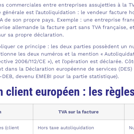
ns commerciales entre entreprises assujetties à la T
 générale est l’autoliquidation : le vendeur facture hor
TVA de son propre pays. Exemple : une entreprise fra
rise allemande la facture part sans TVA française, et
sur sa propre déclaration.
liquer ce principe : les deux parties possèdent un
ntionne les deux numéros et la mention « Autoliquidat
rective 2006/112/CE »), et l’opération est déclarée. Cô
nt dans la Déclaration européenne de services (DES) ;
x-DEB, devenu EMEBI pour la partie statistique).
n client européen : les règle
n
TVA sur la facture
s (client
Hors taxe autoliquidation
Nu