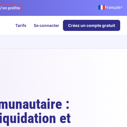
Français
▾
J'en profite
Tarifs
Se connecter
Créez un compte gratuit
munautaire :
iquidation et