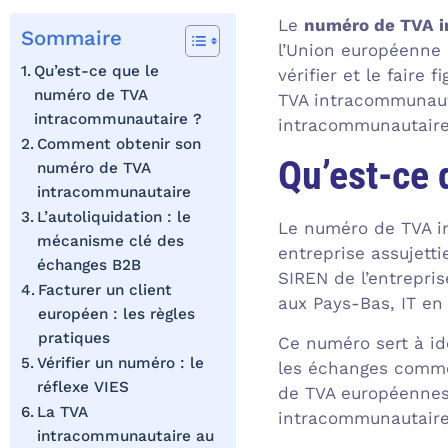
Le
numéro de TVA 
Sommaire
l’Union européenne 
Qu’est-ce que le
vérifier et le fair
numéro de TVA
TVA intracommunauta
intracommunautaire ?
intracommunautaire
Comment obtenir son
Qu’est-ce
numéro de TVA
intracommunautaire
L’autoliquidation : le
Le numéro de TVA in
mécanisme clé des
entreprise assujett
échanges B2B
SIREN de l’entrepri
Facturer un client
aux Pays-Bas, IT en
européen : les règles
pratiques
Ce numéro sert à ide
Vérifier un numéro : le
les échanges commer
réflexe VIES
de TVA européennes.
La TVA
intracommunautaires 
intracommunautaire au