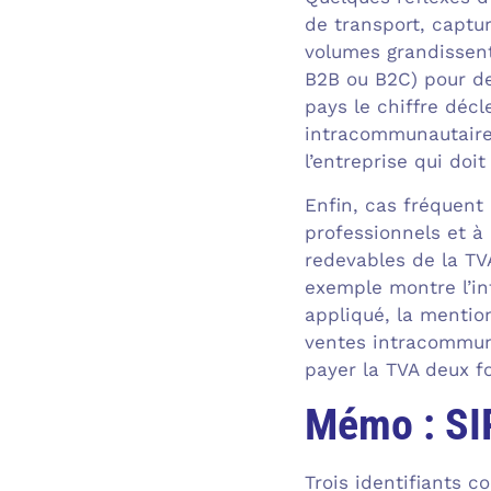
de transport, captur
volumes grandissent
B2B ou B2C) pour des
pays le chiffre décl
intracommunautaire,
l’entreprise qui doi
Enfin, cas fréquent 
professionnels et à
redevables de la TV
exemple montre l’int
appliqué, la mentio
ventes intracommuna
payer la TVA deux fo
Mémo : SI
Trois identifiants c