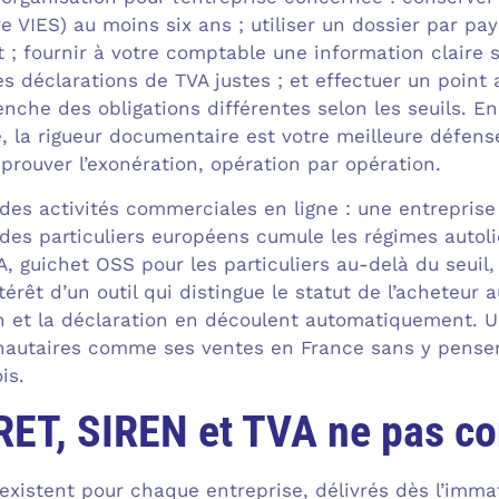
e VIES) au moins six ans ; utiliser un dossier par pa
 ; fournir à votre comptable une information claire s
 déclarations de TVA justes ; et effectuer un point a
enche des obligations différentes selon les seuils. E
 la rigueur documentaire est votre meilleure défense
t prouver l’exonération, opération par opération.
des activités commerciales en ligne : une entreprise 
 des particuliers européens cumule les régimes autoli
A, guichet OSS pour les particuliers au-delà du seui
érêt d’un outil qui distingue le statut de l’acheteur 
n et la déclaration en découlent automatiquement. U
utaires comme ses ventes en France sans y penser, 
is.
RET, SIREN et TVA ne pas c
oexistent pour chaque entreprise, délivrés dès l’imm