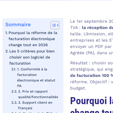
Le 1er septembre 20
Sommaire
TVA :
la réception d
Pourquoi la réforme de la
taille. L’émission, 
facturation électronique
entreprises et les E
change tout en 2026
envoyer un PDF par 
Les 5 critères pour bien
Agréée (PA), dans un
choisir son logiciel de
Résultat : choisir s
facturation
stratégique, qui en
1. Conformité à la
facturation
de facturation 100 
électronique et statut
réforme. Objectif : v
PA
budget.
2. Prix et rapport
Pourquoi l
qualité/fonctionnalités
3. Support client en
français
change to