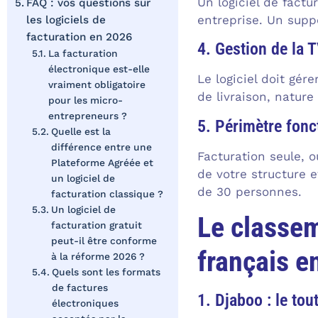
Un logiciel de factu
FAQ : vos questions sur
entreprise. Un suppo
les logiciels de
facturation en 2026
4. Gestion de la 
La facturation
électronique est-elle
Le logiciel doit gér
vraiment obligatoire
de livraison, nature
pour les micro-
entrepreneurs ?
5. Périmètre fonct
Quelle est la
différence entre une
Facturation seule, o
Plateforme Agréée et
de votre structure 
un logiciel de
de 30 personnes.
facturation classique ?
Un logiciel de
Le classem
facturation gratuit
peut-il être conforme
français e
à la réforme 2026 ?
Quels sont les formats
de factures
1. Djaboo : le to
électroniques