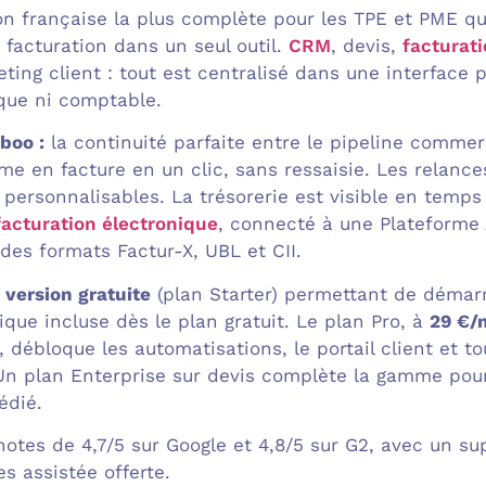
on française la plus complète pour les TPE et PME qui
 facturation dans un seul outil.
CRM
, devis,
facturat
eting client : tout est centralisé dans une interface
ue ni comptable.
boo :
la continuité parfaite entre le pipeline commerc
me en facture en un clic, sans ressaisie. Les relanc
personnalisables. La trésorerie est visible en temps r
facturation électronique
, connecté à une Plateforme 
des formats Factur-X, UBL et CII.
e
version gratuite
(plan Starter) permettant de démar
ique incluse dès le plan gratuit. Le plan Pro, à
29 €/
débloque les automatisations, le portail client et to
. Un plan Enterprise sur devis complète la gamme pour
dié.
otes de 4,7/5 sur Google et 4,8/5 sur G2, avec un sup
s assistée offerte.