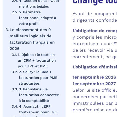
4. Gestion de la TVA et
mentions légales
5. Périmètre
Avant de comparer l
fonctionnel adapté à
dirigeants confonde
votre profil
Le classement des 9
L’obligation de réce
meilleurs logiciels de
y compris les micro
facturation français en
entreprise ou une E
2026
de les recevoir via
1. Djaboo : le tout-en-
correctement, ce qu
un CRM + facturation
pour TPE et PME
L’obligation d’émiss
2. Sellsy : le CRM +
1er septembre 2026
facturation pour PME
1er septembre 2027
structurées
3. Pennylane : la
Selon le site officie
facturation connectée
concernées par cet
à la comptabilité
immatriculées par l
4. Axonaut : l’ERP
première mise en dem
tout-en-un pour TPE