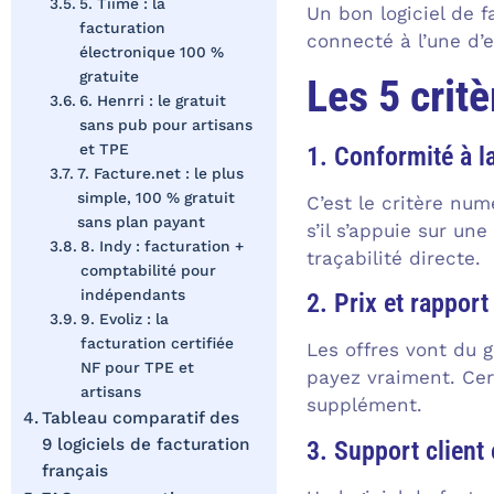
5. Tiime : la
Un bon logiciel de f
facturation
connecté à l’une d’e
électronique 100 %
gratuite
Les 5 critè
6. Henrri : le gratuit
sans pub pour artisans
et TPE
1. Conformité à la
7. Facture.net : le plus
simple, 100 % gratuit
C’est le critère num
sans plan payant
s’il s’appuie sur un
8. Indy : facturation +
traçabilité directe.
comptabilité pour
indépendants
2. Prix et rapport
9. Evoliz : la
facturation certifiée
Les offres vont du g
NF pour TPE et
payez vraiment. Cert
artisans
supplément.
Tableau comparatif des
9 logiciels de facturation
3. Support client 
français