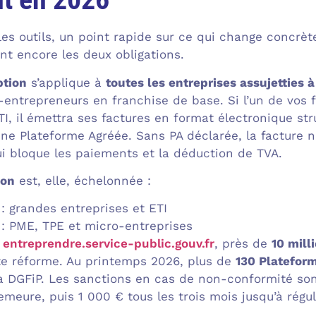
es outils, un point rapide sur ce qui change concr
nt encore les deux obligations.
ption
s’applique à
toutes les entreprises assujetties 
-entrepreneurs en franchise de base. Si l’un de vos 
TI, il émettra ses factures en format électronique st
 une Plateforme Agréée. Sans PA déclarée, la facture 
i bloque les paiements et la déduction de TVA.
ion
est, elle, échelonnée :
: grandes entreprises et ETI
: PME, TPE et micro-entreprises
l
entreprendre.service-public.gouv.fr
, près de
10 mill
te réforme. Au printemps 2026, plus de
130 Platefor
a DGFiP. Les sanctions en cas de non-conformité son
eure, puis 1 000 € tous les trois mois jusqu’à régul