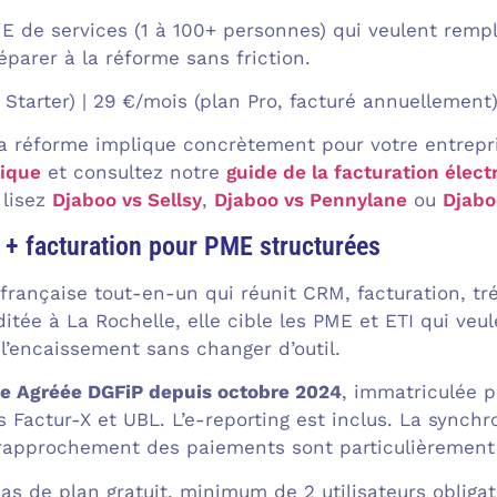
 de services (1 à 100+ personnes) qui veulent rempla
réparer à la réforme sans friction.
 Starter) | 29 €/mois (plan Pro, facturé annuellement)
la réforme implique concrètement pour votre entrepri
nique
et consultez notre
guide de la facturation élect
 lisez
Djaboo vs Sellsy
,
Djaboo vs Pennylane
ou
Djabo
M + facturation pour PME structurées
e française tout-en-un qui réunit CRM, facturation, t
itée à La Rochelle, elle cible les PME et ETI qui veu
 l’encaissement sans changer d’outil.
e Agréée DGFiP depuis octobre 2024
, immatriculée p
 Factur-X et UBL. L’e-reporting est inclus. La synchr
 rapprochement des paiements sont particulièrement
as de plan gratuit, minimum de 2 utilisateurs obligat