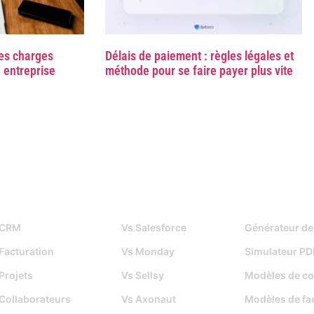
les charges
Délais de paiement : règles légales et
 entreprise
méthode pour se faire payer plus vite
Fonctionnalités
Djaboo Vs
Outils gratuits
CRM
Vs Salesforce
Générateur de
Facturation
Vs Monday
Simulateur PD
Projets
Vs Sellsy
Modèles de co
Collaborateurs
Vs Axonaut
Modèles de fa