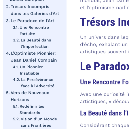
mondial, Jean Danie
Trésors Incompris
et l’optimisme naïf 
dans les Galeries d’Art
Trésors In
Le Paradoxe de l’Art
Une Rencontre
Fortuite
Un univers dans lequ
La Beauté dans
d’écho, exhalant un
l’Imperfection
artistiques souven
L’Optimiste Pionnier:
Jean Daniel Compain
Le Paradox
Un Pionnier
Insatiable
La Persévérance
Une Rencontre Fo
face à l’Adversité
Vers de Nouveaux
Avec une curiosité i
Horizons
artistiques, « déco
Redéfinir les
La Beauté dans l’
Standards
Vision d’un Monde
Considérant chaque 
sans Frontières