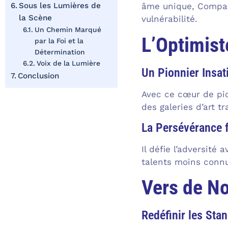
Sous les Lumières de
âme unique, Comp
la Scène
vulnérabilité.
Un Chemin Marqué
L’Optimist
par la Foi et la
Détermination
Voix de la Lumière
Un Pionnier Insat
Conclusion
Avec ce cœur de pio
des galeries d’art t
La Persévérance f
Il défie l’adversité
talents moins connu
Vers de N
Redéfinir les Sta