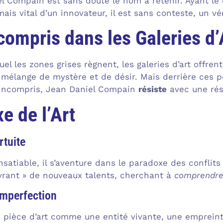
l Compain est sans doute le nom à retenir. Ayant le 
mais vital d’un innovateur, il est sans conteste, un v
compris dans les Galeries d’
el les zones grises règnent, les galeries d’art offre
 mélange de mystère et de désir. Mais derrière ces po
t incompris, Jean Daniel Compain
résiste
avec une rés
e de l’Art
rtuite
nsatiable, il s’aventure dans le paradoxe des conflits
uvrant » de nouveaux talents, cherchant à
comprendr
Imperfection
pièce d’art comme une entité vivante, une empreinte 