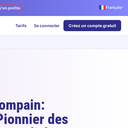
Français
▾
J'en profite
Tarifs
Se connecter
Créez un compte gratuit
Compain:
Pionnier des