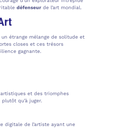
courage d’un explorateur intrépide
éritable
défenseur
de l’art mondial.
Art
nt un étrange mélange de solitude et
rtes closes et ces trésors
ilience gagnante.
 artistiques et des triomphes
e
plutôt qu’à juger.
digitale de l’artiste ayant une