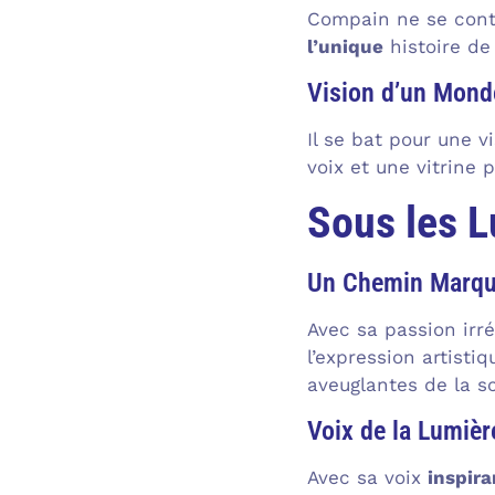
Compain ne se conten
l’unique
histoire de
Vision d’un Mond
Il se bat pour une 
voix et une vitrine 
Sous les L
Un Chemin Marqué 
Avec sa passion irré
l’expression artist
aveuglantes de la s
Voix de la Lumièr
Avec sa voix
inspira