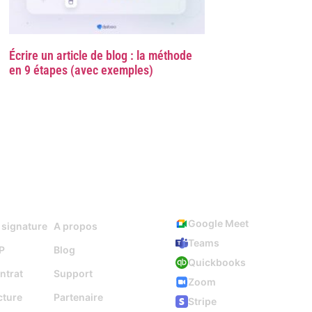
Écrire un article de blog : la méthode
en 9 étapes (avec exemples)
Ressources
Intégrations
Google Meet
 signature
A propos
Teams
P
Blog
Quickbooks
ntrat
Support
Zoom
cture
Partenaire
Stripe