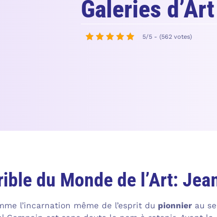
Galeries d’Ar
5/5 - (562 votes)
rible du Monde de l’Art: Je
me l’incarnation même de l’esprit du
pionnier
au sei