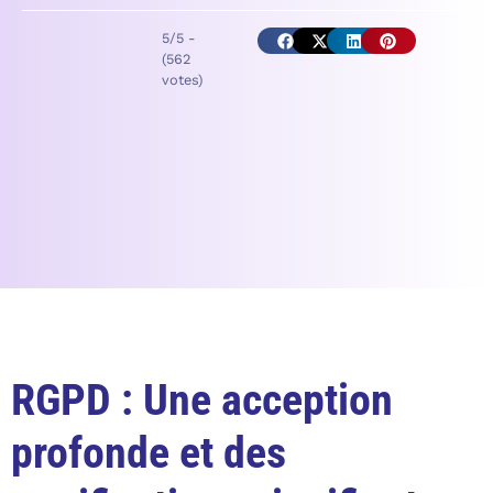
5/5 -
(562
votes)
RGPD : Une acception
profonde et des