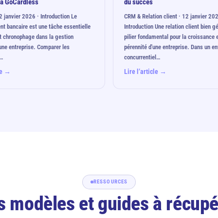
ia GoCardless
du succès
2 janvier 2026 · Introduction Le
CRM & Relation client · 12 janvier 202
t bancaire est une tâche essentielle
Introduction Une relation client bien g
 chronophage dans la gestion
pilier fondamental pour la croissance e
’une entreprise. Comparer les
pérennité d'une entreprise. Dans un e
s…
concurrentiel…
cle →
Lire l’article →
RESSOURCES
s modèles et guides à récupé