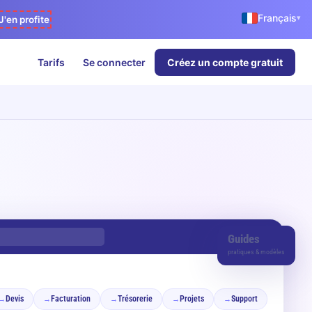
Français
▾
J'en profite
Tarifs
Se connecter
Créez un compte gratuit
Guides
pratiques & modèles
Devis
Facturation
Trésorerie
Projets
Support
→
→
→
→
→