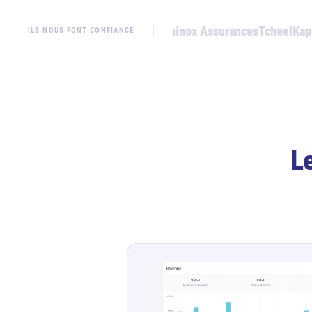
OLEA
Equinox Assurances
Tcheel
Kap 
ILS NOUS FONT CONFIANCE
Le