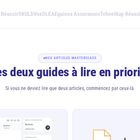
Réussir
SKULD
Vox
OLEA
Equinox Assurances
Tcheel
Kap Réussi
NOS ARTICLES MASTERCLASS
s deux guides à lire en prior
Si vous ne deviez lire que deux articles, commencez par ceux-là.