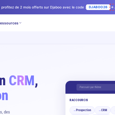
 profitez de 2 mois offerts sur Djaboo avec le code :
DJABOO26
→ 
essources
en
CRM
,
Parcourir par thème
on
RACCOURCIS
Prospection
CRM
→
→
s, des