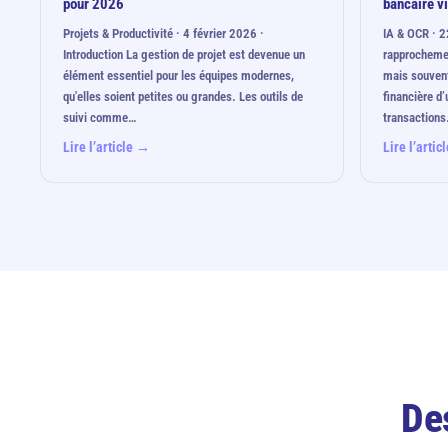
pour 2026
bancaire v
Projets & Productivité · 4 février 2026 ·
IA & OCR · 2
Introduction La gestion de projet est devenue un
rapprochemen
élément essentiel pour les équipes modernes,
mais souvent
qu'elles soient petites ou grandes. Les outils de
financière d
suivi comme…
transaction
Lire l’article →
Lire l’arti
De