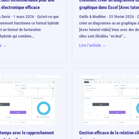
L'outil incontournable pour une
Comment créer un diagramme ou
 électronique efficace
graphique dans Excel [Avec tutor
& Devis · 1 mars 2026 · Qu'est-ce que
Outils & Modèles · 25 février 2026 
comment fonctionne ce format hybride
créer un diagramme ou un graphique 
st un format de facturation
[Avec tutoriel vidéo] Vous avez des d
 hybride qui combine…
elles sont illisibles “en brut”…
cle →
Lire l’article →
temps avec le rapprochement
Gestion efficace de la relation cl