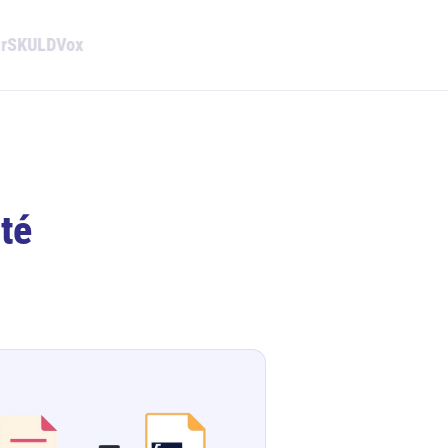
r
SKULD
Vox
ité