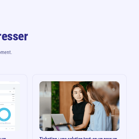
resser
oment.