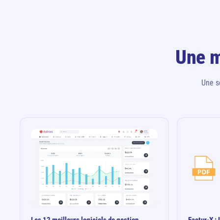
Une m
Une s