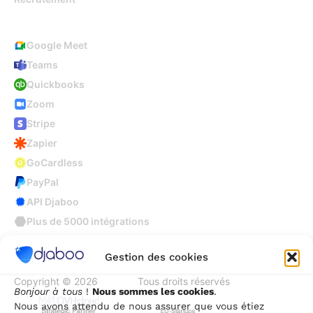
Intégrations
Google Meet
Teams
Quickbooks
Zoom
Stripe
Zapier
GoCardless
PayPal
API Djaboo
Plus de 5000 intégrations
Gestion des cookies
Copyright © 2026
Djaboo
Tous droits réservés
Bonjour à tous
!
Nous sommes les cookies
.
Nous avons attendu de nous assurer que vous étiez