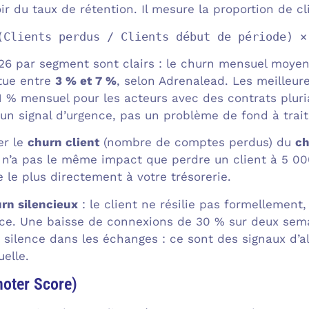
ir du taux de rétention. Il mesure la proportion de c
(Clients perdus / Clients début de période) ×
6 par segment sont clairs : le churn mensuel moyen
tue entre
3 % et 7 %
, selon Adrenalead. Les meilleu
1 % mensuel pour les acteurs avec des contrats plur
 un signal d’urgence, pas un problème de fond à trait
er le
churn client
(nombre de comptes perdus) du
ch
 n’a pas le même impact que perdre un client à 5 00
le le plus directement à votre trésorerie.
rn silencieux
: le client ne résilie pas formellemen
rvice. Une baisse de connexions de 30 % sur deux se
 silence dans les échanges : ce sont des signaux d’a
elle.
oter Score)