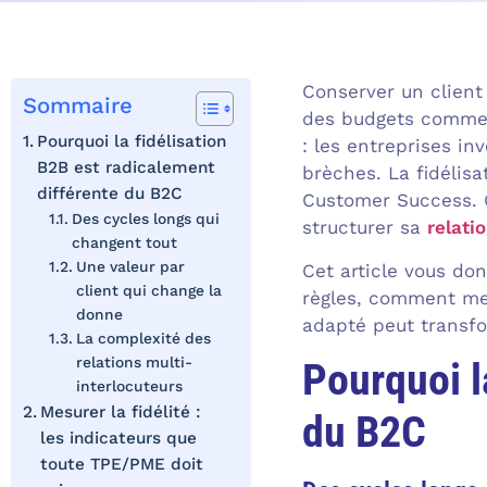
Conserver un client
Sommaire
des budgets commerc
Pourquoi la fidélisation
: les entreprises i
B2B est radicalement
brèches. La fidélis
différente du B2C
Customer Success. C
Des cycles longs qui
structurer sa
relatio
changent tout
Une valeur par
Cet article vous do
client qui change la
règles, comment mes
donne
adapté peut transfor
La complexité des
relations multi-
Pourquoi l
interlocuteurs
Mesurer la fidélité :
du B2C
les indicateurs que
toute TPE/PME doit