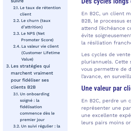
Des cycles longs 
suivre
Le taux de rétention
En B2C, un client m
client
B2B, le processus es
Le churn (taux
d’attrition)
attend l’échéance c
Le NPS (Net
évite soigneusemen
Promoter Score)
la résiliation franch
La valeur vie client
(Customer Lifetime
Les cycles de vente
Value)
pluriannuels. Cette
Les stratégies qui
vous permettre de d
marchent vraiment
l’avance, en surveil
pour fidéliser ses
Une valeur par cl
clients B2B
Un onboarding
En B2C, perdre un c
soigné : la
fidélisation
représenter une part
commence dès le
une excellente expé
premier jour
leurs pairs moins o
Un suivi régulier : la