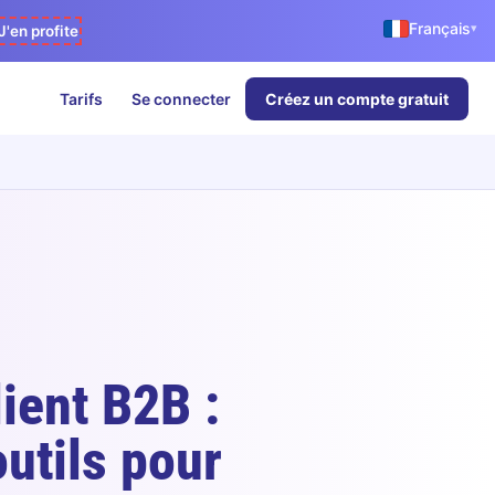
Français
▾
J'en profite
Tarifs
Se connecter
Créez un compte gratuit
lient B2B :
outils pour