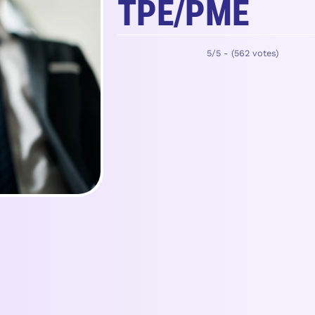
TPE/PME
5/5 - (562 votes)