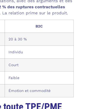
elations, avec des arguments et des
2 % des ruptures contractuelles
La relation prime sur le produit.
B2C
20 à 30 %
Individu
Court
Faible
Émotion et commodité
que toute TPE/PME