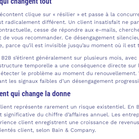
qui changent tout
écontent clique sur « résilier » et passe à la concu
t radicalement différent. Un client insatisfait ne par
ontractuelle, cesse de répondre aux e-mails, cherch
t de vous recommander. Ce désengagement silencieu
e, parce qu’il est invisible jusqu’au moment où il est 
 B2B s’étirent généralement sur plusieurs mois, avec
 structure temporelle a une conséquence directe sur l
étecter le problème au moment du renouvellement. Vo
lant les signaux faibles d’un désengagement progressi
ient qui change la donne
lient représente rarement un risque existentiel. E
 significative du chiffre d’affaires annuel. Les entre
rience client enregistrent une croissance de revenu
rientés client, selon Bain & Company.