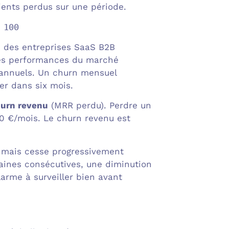
lients perdus sur une période.
 100
 des entreprises SaaS B2B
res performances du marché
iannuels. Un churn mensuel
er dans six mois.
urn revenu
(MRR perdu). Perdre un
0 €/mois. Le churn revenu est
t, mais cesse progressivement
maines consécutives, une diminution
larme à surveiller bien avant