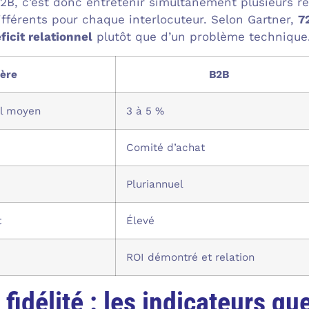
 B2B, c’est donc entretenir simultanément plusieurs r
ifférents pour chaque interlocuteur. Selon Gartner,
7
icit relationnel
plutôt que d’un problème technique. 
tère
B2B
el moyen
3 à 5 %
Comité d’achat
Pluriannuel
t
Élevé
ROI démontré et relation
 fidélité : les indicateurs 