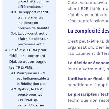
proactivité comme
Cette valeur élevée 
différenciateur
client B2B fidèle n’
Un support réactif :
réduit vos coûts de 
transformer les
réseau professionne
incidents en
preuves de fiabilité
La complexité des
La co-construction
: faire du client un
C’est peut-être la 
partenaire actif
organisation. Derri
Le rôle du CRM pour
radicalement différ
fidéliser : comment
Djaboo accompagne
Le décideur écono
les TPE/PME
jours à votre outil, 
Pourquoi un CRM
L’utilisateur final
: i
est indispensable à
la fidélisation B2B
conditionne l’adopti
Djaboo, le CRM
Le prescripteur tec
pensé pour les
technique non résol
TPE/PME qui
veulent fidéliser