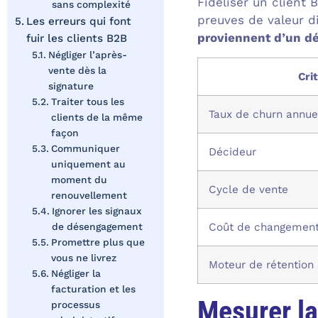
Fidéliser un client
sans complexité
preuves de valeur d
Les erreurs qui font
proviennent d’un déf
fuir les clients B2B
Négliger l’après-
vente dès la
Cri
signature
Traiter tous les
Taux de churn annu
clients de la même
façon
Communiquer
Décideur
uniquement au
moment du
Cycle de vente
renouvellement
Ignorer les signaux
Coût de changemen
de désengagement
Promettre plus que
vous ne livrez
Moteur de rétention
Négliger la
facturation et les
Mesurer la
processus