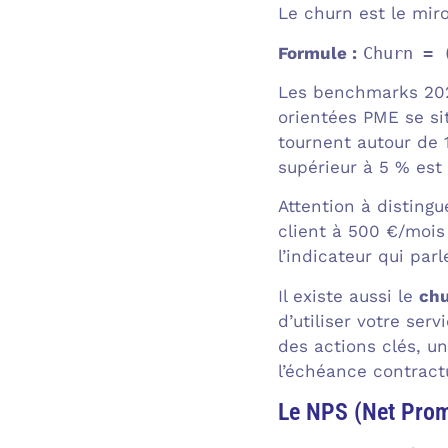
Le churn est le miro
Formule :
Churn = 
Les benchmarks 202
orientées PME se si
tournent autour de 
supérieur à 5 % est
Attention à distingu
client à 500 €/mois
l’indicateur qui par
Il existe aussi le
chu
d’utiliser votre se
des actions clés, un
l’échéance contractu
Le NPS (Net Prom