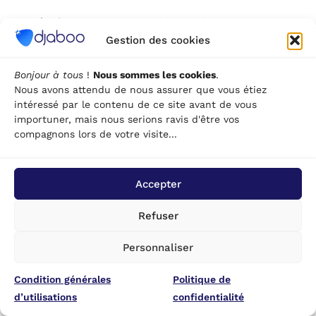
Pour évaluer ce retour sur investissement,
comparez le coût mensuel à ce que chaque
Gestion des cookies
commercial gagne en efficacité, au nombre de
ventes mieux suivies, et à la réduction des ventes
Bonjour à tous
!
Nous sommes les cookies
.
Nous avons attendu de nous assurer que vous étiez
perdues faute de relance. Pour la plupart des
intéressé par le contenu de ce site avant de vous
entreprises, ce calcul penche rapidement en sa
importuner, mais nous serions ravis d'être vos
faveur, dès que l’équipe dépasse quelques
compagnons lors de votre visite...
collaborateurs.
CRM et RGPD : encadrer la
Accepter
gestion des données
Refuser
clients
Personnaliser
Condition générales
Politique de
En résumé, un CRM bien choisi combine trois
d’utilisations
confidentialité
piliers : centraliser l’information client, faciliter le