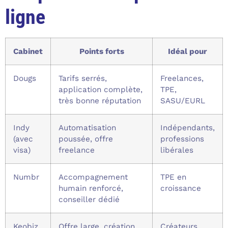
ligne
Cabinet
Points forts
Idéal pour
Dougs
Tarifs serrés,
Freelances,
application complète,
TPE,
très bonne réputation
SASU/EURL
Indy
Automatisation
Indépendants,
(avec
poussée, offre
professions
visa)
freelance
libérales
Numbr
Accompagnement
TPE en
humain renforcé,
croissance
conseiller dédié
Keobiz
Offre large, création
Créateurs,