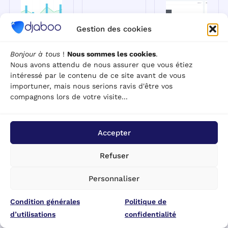
Gestion des cookies
Bonjour à tous
!
Nous sommes les cookies
.
Les 12
Factur-X :
Comment
Nous avons attendu de nous assurer que vous étiez
meilleurs
L'outil
créer un
intéressé par le contenu de ce site avant de vous
logiciels de
incontournable
diagramme
importuner, mais nous serions ravis d'être vos
gestion
pour une
ou un
compagnons lors de votre visite...
commerciale
facturation
graphique
en 2026
électronique
dans Excel
Accepter
efficace
[Avec
Prospection &
tutoriel
Ventes · 3
Facturation &
Refuser
vidéo]
mars 2026 ·
Devis · 1 mars
Introduction
2026 · Qu'est-
Outils &
Personnaliser
Les logiciels de
ce que Factur-X
Modèles · 25
gestion
et comment
février 2026 ·
commerciale
Condition générales
fonctionne ce
Politique de
Comment créer
jouent un rôle
format hybride
d’utilisations
confidentialité
un diagramme
crucial dans
? Factur-X est
ou un graphique