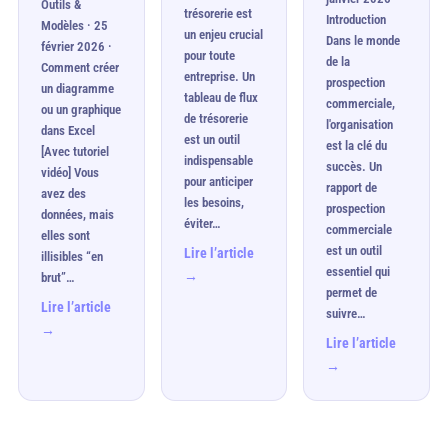
Outils &
trésorerie est
Introduction
Modèles · 25
un enjeu crucial
Dans le monde
février 2026 ·
pour toute
de la
Comment créer
entreprise. Un
prospection
un diagramme
tableau de flux
commerciale,
ou un graphique
de trésorerie
l'organisation
dans Excel
est un outil
est la clé du
[Avec tutoriel
indispensable
succès. Un
vidéo] Vous
pour anticiper
rapport de
avez des
les besoins,
prospection
données, mais
éviter…
commerciale
elles sont
est un outil
Lire l’article
illisibles “en
essentiel qui
→
brut”…
permet de
Lire l’article
suivre…
→
Lire l’article
→