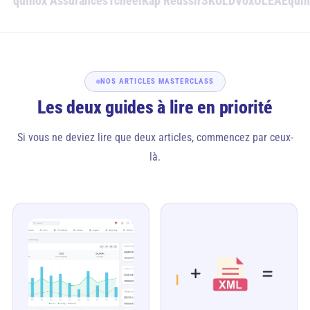
A
Equinox Assurances
Tcheel
Kap Réussir
SKULD
Vox
OLEA
Equino
NOS ARTICLES MASTERCLASS
Les deux guides à lire en priorité
Si vous ne deviez lire que deux articles, commencez par ceux-
là.