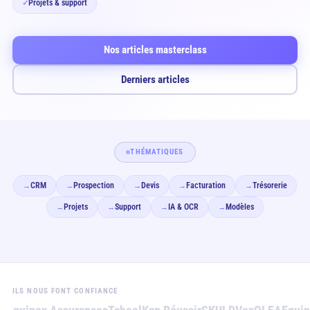
Projets & support
✓
Nos articles masterclass
Derniers articles
THÉMATIQUES
CRM
Prospection
Devis
Facturation
Trésorerie
→
→
→
→
→
Projets
Support
IA & OCR
Modèles
→
→
→
→
ILS NOUS FONT CONFIANCE