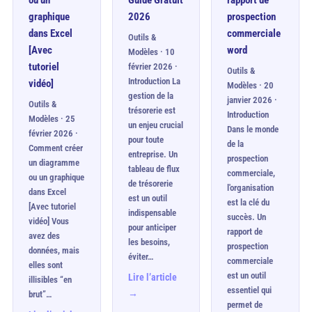
ou un
Guide Gratuit
rapport de
graphique
2026
prospection
dans Excel
commerciale
Outils &
[Avec
word
Modèles · 10
tutoriel
février 2026 ·
Outils &
Introduction La
vidéo]
Modèles · 20
gestion de la
janvier 2026 ·
Outils &
trésorerie est
Introduction
Modèles · 25
un enjeu crucial
Dans le monde
février 2026 ·
pour toute
de la
Comment créer
entreprise. Un
prospection
un diagramme
tableau de flux
commerciale,
ou un graphique
de trésorerie
l'organisation
dans Excel
est un outil
est la clé du
[Avec tutoriel
indispensable
succès. Un
vidéo] Vous
pour anticiper
rapport de
avez des
les besoins,
prospection
données, mais
éviter…
commerciale
elles sont
est un outil
Lire l’article
illisibles “en
essentiel qui
→
brut”…
permet de