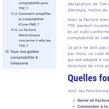
comptabilité pour
déclaration de TVA 
TPE ?
d’erreurs, moins de 
Comment simplifier
la comptabilité
Avec la facture élec
d’une PME ?
TPE devient incontou
La facture
et un outil conforme
électronique
comptabilité et cet
concerne-t-elle les
TPE ?
Le prix ne doit pas 
Tous nos guides
par mois, un coût d
comptabilité &
qui est adapté à vo
trésorerie
structure de cinq p
Quelles fo
Voici les fonctionna
Devis et factur
Connexion à la