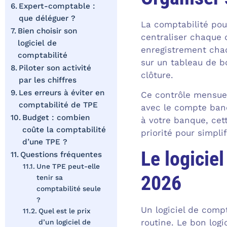
Expert-comptable :
que déléguer ?
La comptabilité pour
Bien choisir son
centraliser chaque d
logiciel de
enregistrement chaq
comptabilité
sur un tableau de bo
Piloter son activité
clôture.
par les chiffres
Les erreurs à éviter en
Ce contrôle mensuel
comptabilité de TPE
avec le compte banc
Budget : combien
à votre banque, cet
coûte la comptabilité
priorité pour simplif
d’une TPE ?
Le logicie
Questions fréquentes
Une TPE peut-elle
2026
tenir sa
comptabilité seule
?
Un logiciel de compt
Quel est le prix
routine. Le bon log
d’un logiciel de