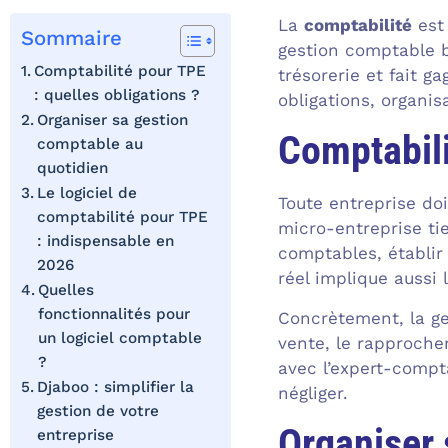
La
comptabilité
est 
Sommaire
gestion comptable bi
Comptabilité pour TPE
trésorerie et fait g
: quelles obligations ?
obligations, organis
Organiser sa gestion
Comptabili
comptable au
quotidien
Le logiciel de
Toute entreprise doi
comptabilité pour TPE
micro-entreprise tie
: indispensable en
comptables, établir
2026
réel implique aussi 
Quelles
fonctionnalités pour
Concrètement, la ge
un logiciel comptable
vente, le rapproche
?
avec l’expert-compt
Djaboo : simplifier la
négliger.
gestion de votre
Organiser 
entreprise