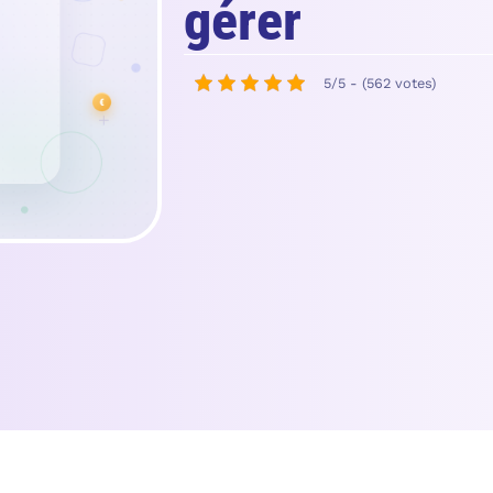
gérer
5/5 - (562 votes)