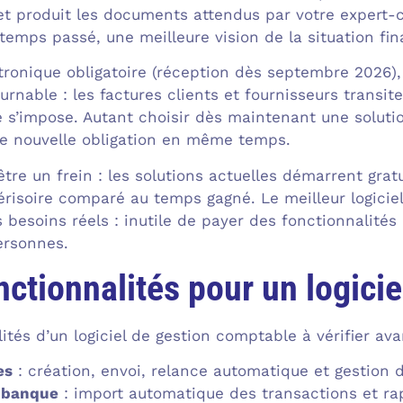
et produit les documents attendus par votre expert-
temps passé, une meilleure vision de la situation fin
tronique obligatoire (réception dès septembre 2026), 
rnable : les factures clients et fournisseurs transi
 s’impose. Autant choisir dès maintenant une solution
te nouvelle obligation en même temps.
être un frein : les solutions actuelles démarrent gr
érisoire comparé au temps gagné. Le meilleur logiciel
s besoins réels : inutile de payer des fonctionnalité
ersonnes.
nctionnalités pour un logici
lités d’un logiciel de gestion comptable à vérifier ava
es
: création, envoi, relance automatique et gestion 
 banque
: import automatique des transactions et ra