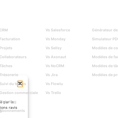
Fonctionnalités
Djaboo Vs
Outils gratuits
CRM
Vs Salesforce
Générateur de
Facturation
Vs Monday
Simulateur PD
Projets
Vs Sellsy
Modèles de co
Collaborateurs
Vs Axonaut
Modèles de fa
Tâches
Vs NoCRM
Modèles de tâ
Trésorerie
Vs Jira
Modèles de pr
Suivi du temps
Vs Flowlu
Gestion commerciale
Vs Trello
Ticketing
é par le
ions ravis
g
Abonnements