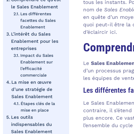
tous les instants. 
le Sales Enablement
nom de
Sales Enab
Les différentes
en quête d’un moyen
facettes du Sales
quoi peut-il être l
Enablement
d’éclaircir ici.
L’intérêt du Sales
Enablement pour les
Comprendr
entreprises
Impact du Sales
Enablement sur
Le
Sales Enableme
l’efficacité
d’un processus pragm
commerciale
les équipes de vent
La mise en œuvre
Les différentes f
d’une stratégie de
Sales Enablement
Le Sales Enablement
Étapes clés de la
contraire, il s’éten
mise en place
Les outils
plus encore. Ce vast
indispensables du
l’ensemble du cycle
Sales Enablement