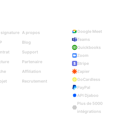
Ressources
Intégrations
Google Meet
 signature
A propos
Teams
P
Blog
Quickbooks
ntrat
Support
Zoom
cture
Partenaire
Stripe
che
Affiliation
Zapier
GoCardless
ojet
Recrutement
PayPal
API Djaboo
Plus de 5000
intégrations