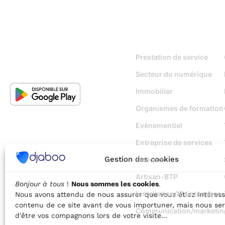
Pour qui
Prestation de service
Secteur du numérique
Immobilier
Organismes de formation
Evènementiel
Entreprise de services
Gestion des cookies
Telecom
Artisan-BTP
Bonjour à tous
!
Nous sommes les cookies
.
Installation/Maintenance
Nous avons attendu de nous assurer que vous étiez intéress
contenu de ce site avant de vous importuner, mais nous ser
Communication/marketin
d'être vos compagnons lors de votre visite...