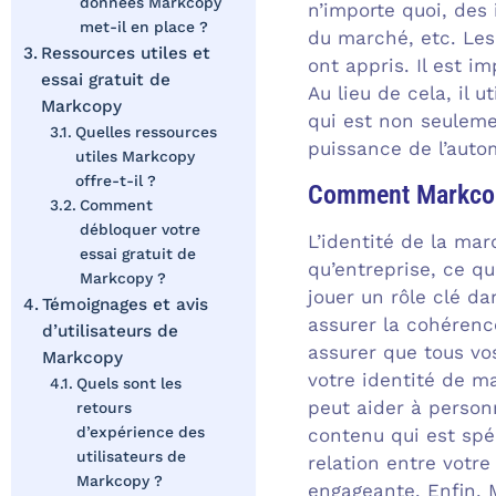
données Markcopy
n’importe quoi, des
met-il en place ?
du marché, etc. Les
Ressources utiles et
ont appris. Il est 
essai gratuit de
Au lieu de cela, il 
Markcopy
qui est non seuleme
Quelles ressources
puissance de l’auto
utiles Markcopy
offre-t-il ?
Comment Markcopy 
Comment
débloquer votre
L’identité de la mar
essai gratuit de
qu’entreprise, ce q
Markcopy ?
jouer un rôle clé d
Témoignages et avis
assurer la cohérence
d’utilisateurs de
assurer que tous vo
Markcopy
votre identité de 
Quels sont les
peut aider à personn
retours
d’expérience des
contenu qui est spé
utilisateurs de
relation entre votr
Markcopy ?
engageante. Enfin, 