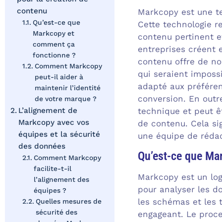
contenu
Markcopy est une tec
Qu’est-ce que
Cette technologie r
Markcopy et
contenu pertinent et
comment ça
entreprises créent e
fonctionne ?
contenu offre de no
Comment Markcopy
qui seraient imposs
peut-il aider à
adapté aux préféren
maintenir l’identité
conversion. En outr
de votre marque ?
L’alignement de
technique et peut ê
Markcopy avec vos
de contenu. Cela si
équipes et la sécurité
une équipe de rédac
des données
Qu’est-ce que Ma
Comment Markcopy
facilite-t-il
Markcopy est un logi
l’alignement des
pour analyser les d
équipes ?
les schémas et les 
Quelles mesures de
sécurité des
engageant. Le proc