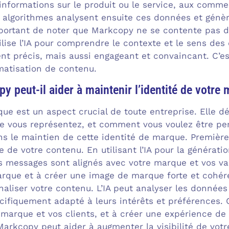
 informations sur le produit ou le service, aux comm
 algorithmes analysent ensuite ces données et génèr
important de noter que Markcopy ne se contente pas d
utilise l’IA pour comprendre le contexte et le sens d
nt précis, mais aussi engageant et convaincant. C’est
matisation de contenu.
peut-il aider à maintenir l’identité de votre 
que est un aspect crucial de toute entreprise. Elle dé
ue vous représentez, et comment vous voulez être pe
ans le maintien de cette identité de marque. Premiè
 de votre contenu. En utilisant l’IA pour la générati
s messages sont alignés avec votre marque et vos val
marque et à créer une image de marque forte et coh
aliser votre contenu. L’IA peut analyser les données
cifiquement adapté à leurs intérêts et préférences. C
e marque et vos clients, et à créer une expérience d
Markcopy peut aider à augmenter la visibilité de vo