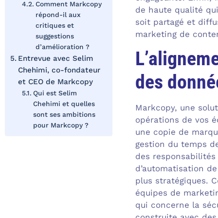
Comment Markcopy
de haute qualité qu
répond-il aux
soit partagé et diff
critiques et
marketing de conte
suggestions
d’amélioration ?
L’aligneme
Entrevue avec Selim
Chehimi, co-fondateur
des donné
et CEO de Markcopy
Qui est Selim
Chehimi et quelles
Markcopy, une solut
sont ses ambitions
opérations de vos é
pour Markcopy ?
une copie de marque
gestion du temps de
des responsabilités
d’automatisation de
plus stratégiques. C
équipes de marketin
qui concerne la séc
construite avec des