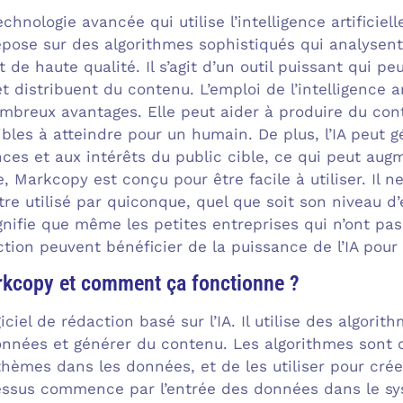
hnologie avancée qui utilise l’intelligence artificiel
epose sur des algorithmes sophistiqués qui analysen
 de haute qualité. Il s’agit d’un outil puissant qui pe
t distribuent du contenu. L’emploi de l’intelligence ar
mbreux avantages. Elle peut aider à produire du cont
ibles à atteindre pour un humain. De plus, l’IA peut
ces et aux intérêts du public cible, ce qui peut aug
e, Markcopy est conçu pour être facile à utiliser. Il
tre utilisé par quiconque, quel que soit son niveau d
gnifie que même les petites entreprises qui n’ont p
tion peuvent bénéficier de la puissance de l’IA pour
rkcopy et comment ça fonctionne ?
ciel de rédaction basé sur l’IA. Il utilise des algor
onnées et générer du contenu. Les algorithmes sont c
thèmes dans les données, et de les utiliser pour crée
essus commence par l’entrée des données dans le s