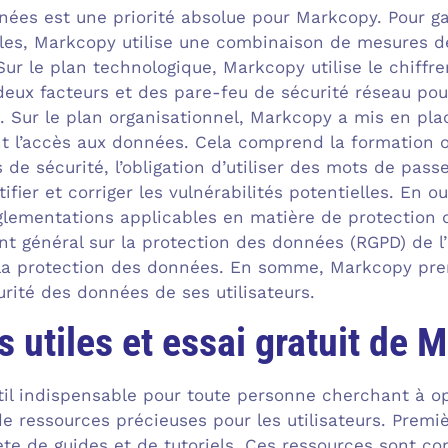
nées est une priorité absolue pour Markcopy. Pour ga
les, Markcopy utilise une combinaison de mesures de
 Sur le plan technologique, Markcopy utilise le chiff
 deux facteurs et des pare-feu de sécurité réseau po
. Sur le plan organisationnel, Markcopy a mis en pla
ent l’accès aux données. Cela comprend la formation o
 de sécurité, l’obligation d’utiliser des mots de pass
tifier et corriger les vulnérabilités potentielles. En
réglementations applicables en matière de protectio
t général sur la protection des données (RGPD) de l’
 la protection des données. En somme, Markcopy pre
urité des données de ses utilisateurs.
 utiles et essai gratuit de 
l indispensable pour toute personne cherchant à optim
de ressources précieuses pour les utilisateurs. Pre
e de guides et de tutoriels. Ces ressources sont con