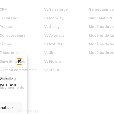
CRM
Vs Salesforce
Générateur de
Facturation
Vs Monday
Simulateur PD
Projets
Vs Sellsy
Modèles de co
Collaborateurs
Vs Axonaut
Modèles de fa
Tâches
Vs NoCRM
Modèles de tâ
Trésorerie
Vs Jira
Modèles de pr
Suivi du temps
Vs Flowlu
Gestion commerciale
Vs Trello
Ticketing
é par le
ions ravis
g
Abonnements
naliser