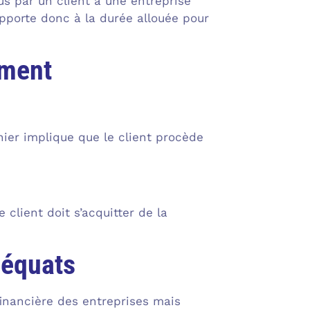
s par un client à une entreprise
pporte donc à la durée allouée pour
ement
ier implique que le client procède
 client doit s’acquitter de la
déquats
financière des entreprises mais