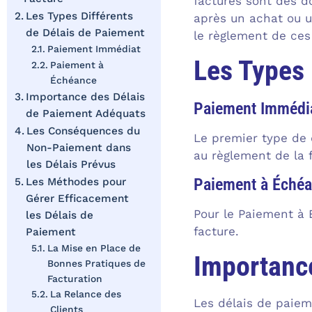
factures sont des d
Les Types Différents
après un achat ou u
de Délais de Paiement
le règlement de ce
Paiement Immédiat
Les Types 
Paiement à
Échéance
Importance des Délais
Paiement Immédi
de Paiement Adéquats
Les Conséquences du
Le premier type de 
Non-Paiement dans
au règlement de la 
les Délais Prévus
Paiement à Éché
Les Méthodes pour
Gérer Efficacement
Pour le Paiement à É
les Délais de
facture.
Paiement
La Mise en Place de
Importanc
Bonnes Pratiques de
Facturation
La Relance des
Les délais de paiem
Clients