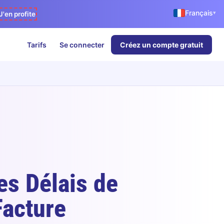
Français
▾
J'en profite
Tarifs
Se connecter
Créez un compte gratuit
s Délais de
Facture