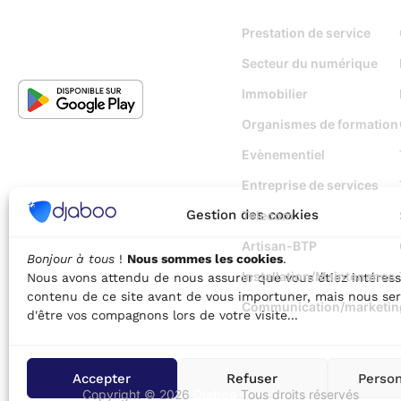
Prestation de service
Secteur du numérique
Immobilier
Organismes de formation
Evènementiel
Entreprise de services
Gestion des cookies
Telecom
Artisan-BTP
Bonjour à tous
!
Nous sommes les cookies
.
Installation/Maintenance
Nous avons attendu de nous assurer que vous étiez intéress
contenu de ce site avant de vous importuner, mais nous ser
Communication/marketin
d'être vos compagnons lors de votre visite...
Accepter
Refuser
Person
Copyright © 2026
Djaboo
Tous droits réservés