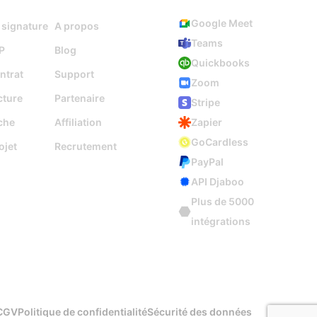
Google Meet
 signature
A propos
Teams
P
Blog
Quickbooks
ntrat
Support
Zoom
cture
Partenaire
Stripe
che
Affiliation
Zapier
GoCardless
ojet
Recrutement
PayPal
API Djaboo
Plus de 5000
intégrations
CGV
Politique de confidentialité
Sécurité des données