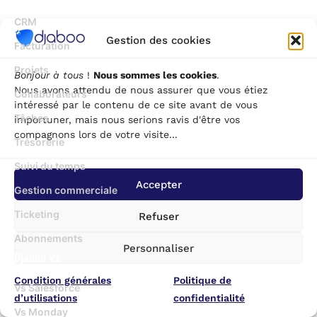
CRM
Gestion des cookies
Facturation
Projets
Bonjour à tous
!
Nous sommes les cookies
.
Nous avons attendu de nous assurer que vous étiez
Collaborateurs
intéressé par le contenu de ce site avant de vous
Tâches
importuner, mais nous serions ravis d'être vos
compagnons lors de votre visite...
Trésorerie
Suivi du temps
Accepter
Gestion commerciale
Ticketing
Refuser
Abonnements
Personnaliser
Djaboo Vs
Condition générales
Politique de
Vs Salesforce
d’utilisations
confidentialité
Vs Monday