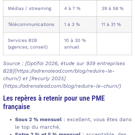
Médias / streaming
4 à 7 %
39 à 58 %
Télécommunications
1 à 3 %
11 à 31 %
Services B2B
10 à 30 %
(agences, conseil)
annuel
Source : [Optifai 2026, étude sur 939 entreprises
B2B](https://adrenalead.com/blog/reduire-le-
churn/) et [Recurly 2025]
(https://adrenalead.com/blog/reduire-le-churn/)
Les repères à retenir pour une PME
française
Sous 2 % mensuel
: excellent, vous êtes dans
le top du marché.
Entre 2 % et 5 % mensuel
: acceptable, des