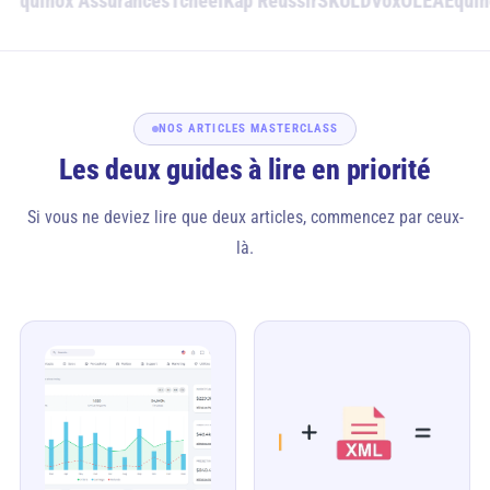
A
Equinox Assurances
Tcheel
Kap Réussir
SKULD
Vox
OLEA
Equino
NOS ARTICLES MASTERCLASS
Les deux guides à lire en priorité
Si vous ne deviez lire que deux articles, commencez par ceux-
là.