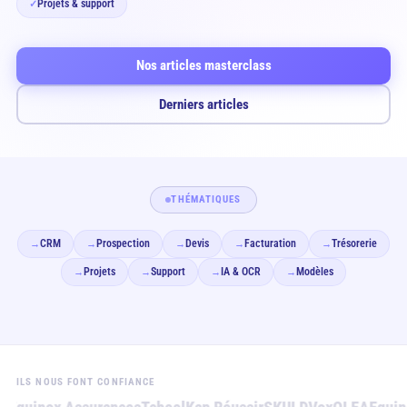
Projets & support
✓
Nos articles masterclass
Derniers articles
THÉMATIQUES
CRM
Prospection
Devis
Facturation
Trésorerie
→
→
→
→
→
Projets
Support
IA & OCR
Modèles
→
→
→
→
ILS NOUS FONT CONFIANCE