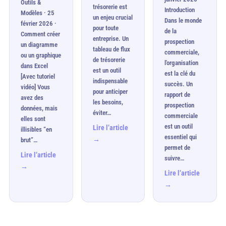
Outils &
trésorerie est
Introduction
Modèles · 25
un enjeu crucial
Dans le monde
février 2026 ·
pour toute
de la
Comment créer
entreprise. Un
prospection
un diagramme
tableau de flux
commerciale,
ou un graphique
de trésorerie
l'organisation
dans Excel
est un outil
est la clé du
[Avec tutoriel
indispensable
succès. Un
vidéo] Vous
pour anticiper
rapport de
avez des
les besoins,
prospection
données, mais
éviter…
commerciale
elles sont
est un outil
Lire l’article
illisibles “en
essentiel qui
→
brut”…
permet de
Lire l’article
suivre…
→
Lire l’article
→