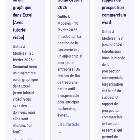
ou un
Guide Gratuit
rapport de
graphique
2026
prospection
dans Excel
commerciale
Outils &
[Avec
word
Modèles · 10
tutoriel
février 2026 ·
Outils &
Introduction La
vidéo]
Modèles · 20
gestion de la
janvier 2026 ·
Outils &
trésorerie est
Introduction
Modèles · 25
un enjeu crucial
Dans le monde
février 2026 ·
pour toute
de la
Comment créer
entreprise. Un
prospection
un diagramme
tableau de flux
commerciale,
ou un graphique
de trésorerie
l'organisation
dans Excel
est un outil
est la clé du
[Avec tutoriel
indispensable
succès. Un
vidéo] Vous
pour anticiper
rapport de
avez des
les besoins,
prospection
données, mais
éviter…
commerciale
elles sont
est un outil
Lire l’article
illisibles “en
essentiel qui
→
brut”…
permet de