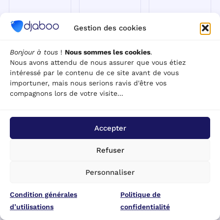
Gestion des cookies
Bonjour à tous
!
Nous sommes les cookies
.
Les 12
Factur-X :
Comment
Nous avons attendu de nous assurer que vous étiez
meilleurs
L'outil
créer un
intéressé par le contenu de ce site avant de vous
logiciels de
incontournable
diagramme
importuner, mais nous serions ravis d'être vos
gestion
pour une
ou un
compagnons lors de votre visite...
commerciale
facturation
graphique
en 2026
électronique
dans Excel
Accepter
efficace
[Avec
Prospection &
tutoriel
Ventes · 3
Facturation &
Refuser
vidéo]
mars 2026 ·
Devis · 1 mars
Introduction
2026 · Qu'est-
Outils &
Personnaliser
Les logiciels de
ce que Factur-X
Modèles · 25
gestion
et comment
février 2026 ·
commerciale
Condition générales
fonctionne ce
Politique de
Comment créer
jouent un rôle
format hybride
d’utilisations
confidentialité
un diagramme
crucial dans
? Factur-X est
ou un graphique