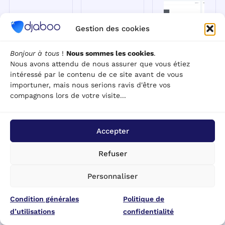
Gestion des cookies
Bonjour à tous
!
Nous sommes les cookies
.
Les 12
Factur-X :
Comment
Nous avons attendu de nous assurer que vous étiez
meilleurs
L'outil
créer un
intéressé par le contenu de ce site avant de vous
logiciels de
incontournable
diagramme
importuner, mais nous serions ravis d'être vos
gestion
pour une
ou un
compagnons lors de votre visite...
commerciale
facturation
graphique
en 2026
électronique
dans Excel
Accepter
efficace
[Avec
Prospection &
tutoriel
Ventes · 3
Facturation &
Refuser
vidéo]
mars 2026 ·
Devis · 1 mars
Introduction
2026 · Qu'est-
Outils &
Personnaliser
Les logiciels de
ce que Factur-X
Modèles · 25
gestion
et comment
février 2026 ·
commerciale
Condition générales
fonctionne ce
Politique de
Comment créer
jouent un rôle
format hybride
d’utilisations
confidentialité
un diagramme
crucial dans
? Factur-X est
ou un graphique