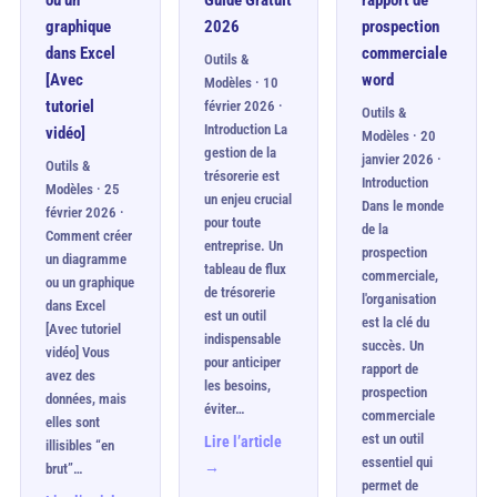
ou un
Guide Gratuit
rapport de
graphique
2026
prospection
dans Excel
commerciale
Outils &
[Avec
word
Modèles · 10
tutoriel
février 2026 ·
Outils &
Introduction La
vidéo]
Modèles · 20
gestion de la
janvier 2026 ·
Outils &
trésorerie est
Introduction
Modèles · 25
un enjeu crucial
Dans le monde
février 2026 ·
pour toute
de la
Comment créer
entreprise. Un
prospection
un diagramme
tableau de flux
commerciale,
ou un graphique
de trésorerie
l'organisation
dans Excel
est un outil
est la clé du
[Avec tutoriel
indispensable
succès. Un
vidéo] Vous
pour anticiper
rapport de
avez des
les besoins,
prospection
données, mais
éviter…
commerciale
elles sont
est un outil
Lire l’article
illisibles “en
essentiel qui
→
brut”…
permet de