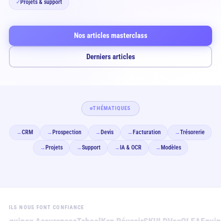
Projets & support
✓
Nos articles masterclass
Derniers articles
THÉMATIQUES
CRM
Prospection
Devis
Facturation
Trésorerie
→
→
→
→
→
Projets
Support
IA & OCR
Modèles
→
→
→
→
ILS NOUS FONT CONFIANCE