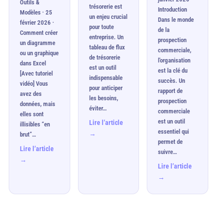
Outils &
trésorerie est
Introduction
Modèles · 25
un enjeu crucial
Dans le monde
février 2026 ·
pour toute
de la
Comment créer
entreprise. Un
prospection
un diagramme
tableau de flux
commerciale,
ou un graphique
de trésorerie
l'organisation
dans Excel
est un outil
est la clé du
[Avec tutoriel
indispensable
succès. Un
vidéo] Vous
pour anticiper
rapport de
avez des
les besoins,
prospection
données, mais
éviter…
commerciale
elles sont
est un outil
Lire l’article
illisibles “en
essentiel qui
→
brut”…
permet de
Lire l’article
suivre…
→
Lire l’article
→