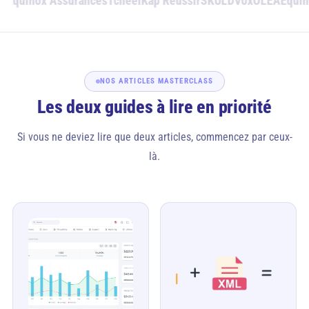
A
Equinox Assurances
Tcheel
Kap Réussir
SKULD
Vox
OLEA
Equino
NOS ARTICLES MASTERCLASS
Les deux guides à lire en priorité
Si vous ne deviez lire que deux articles, commencez par ceux-
là.