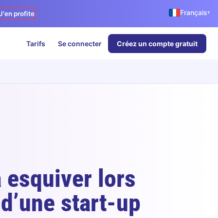
Français
▾
J'en profite
Tarifs
Se connecter
Créez un compte gratuit
 esquiver lors
d’une start-up