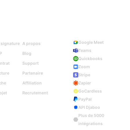
Ressources
Intégrations
Google Meet
 signature
A propos
Teams
P
Blog
Quickbooks
ntrat
Support
Zoom
cture
Partenaire
Stripe
che
Affiliation
Zapier
GoCardless
ojet
Recrutement
PayPal
API Djaboo
Plus de 5000
intégrations