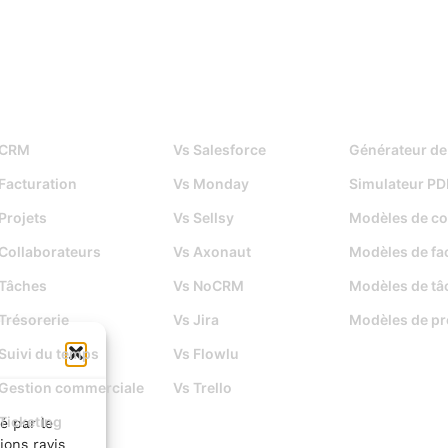
Fonctionnalités
Djaboo Vs
Outils gratuits
CRM
Vs Salesforce
Générateur de
Facturation
Vs Monday
Simulateur PD
Projets
Vs Sellsy
Modèles de co
Collaborateurs
Vs Axonaut
Modèles de fa
Tâches
Vs NoCRM
Modèles de tâ
Trésorerie
Vs Jira
Modèles de pr
Suivi du temps
Vs Flowlu
Gestion commerciale
Vs Trello
Ticketing
é par le
ions ravis