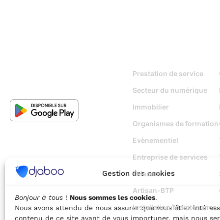
Pour qui
Prestation de service
Secteur du numérique
Immobilier
Organismes de formation
Evènementiel
Entreprise de services
Gestion des cookies
Telecom
Artisan-BTP
Bonjour à tous
!
Nous sommes les cookies
.
Installation/Maintenance
Nous avons attendu de nous assurer que vous étiez intéress
contenu de ce site avant de vous importuner, mais nous ser