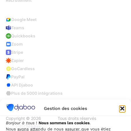
Recrutement
Intégrations
Google Meet
Teams
Quickbooks
Zoom
Stripe
Zapier
GoCardless
PayPal
API Djaboo
Plus de 5000 intégrations
Gestion des cookies
Copyright © 2026
Djaboo
Tous droits réservés
Bonjour à tous
!
Nous sommes les cookies
.
Nous avons attendu de nous assurer que vous étiez