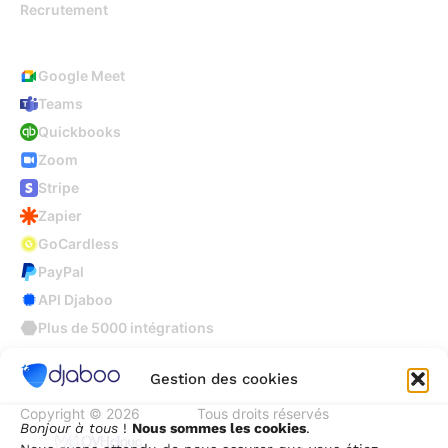
Recrutement
Intégrations
Google Meet
Teams
Quickbooks
Zoom
Stripe
Zapier
GoCardless
PayPal
API Djaboo
Plus de 5000 intégrations
Gestion des cookies
Copyright © 2026
Djaboo
Tous droits réservés
Bonjour à tous
!
Nous sommes les cookies
.