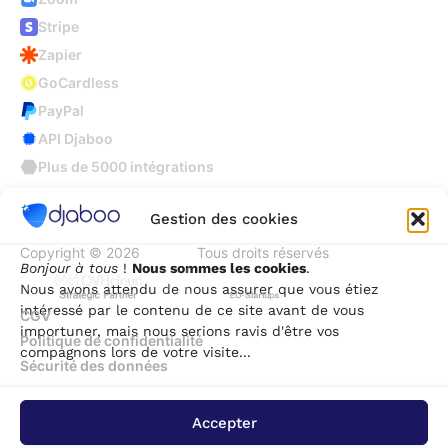
Stripe
Zapier
GoCardless
PayPal
API Djaboo
Plus de 5000 intégrations
Gestion des cookies
Copyright © 2026
Djaboo
Tous droits réservés
Bonjour à tous
!
Nous sommes les cookies
.
Nous avons attendu de nous assurer que vous étiez
intéressé par le contenu de ce site avant de vous
CGV
importuner, mais nous serions ravis d'être vos
Politique de confidentialité
compagnons lors de votre visite...
Sécurité des données
Accepter