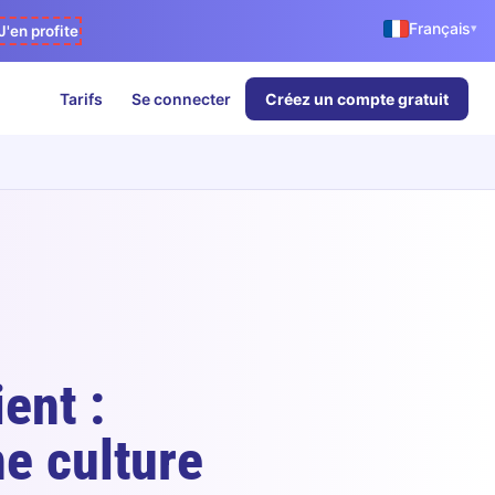
Français
▾
J'en profite
Tarifs
Se connecter
Créez un compte gratuit
ient :
e culture