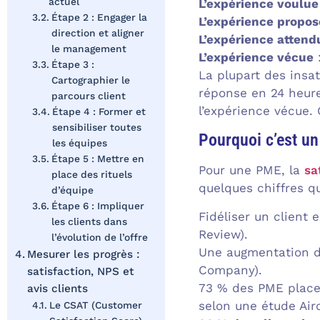
actuel
L’expérience voulue
Étape 2 : Engager la
L’expérience propo
direction et aligner
L’expérience attend
le management
L’expérience vécue
:
Étape 3 :
La plupart des insa
Cartographier le
réponse en 24 heure
parcours client
l’expérience vécue. C
Étape 4 : Former et
sensibiliser toutes
Pourquoi c’est un
les équipes
Étape 5 : Mettre en
Pour une PME, la
sa
place des rituels
quelques chiffres q
d’équipe
Étape 6 : Impliquer
Fidéliser un client 
les clients dans
Review).
l’évolution de l’offre
Une augmentation d
Mesurer les progrès :
Company).
satisfaction, NPS et
73 % des PME placent
avis clients
selon une étude Airc
Le CSAT (Customer