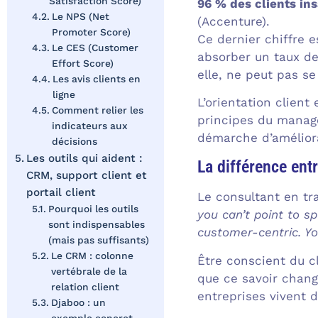
Satisfaction Score)
96 % des clients ins
Le NPS (Net
(Accenture).
Promoter Score)
Ce dernier chiffre 
Le CES (Customer
absorber un taux de
Effort Score)
elle, ne peut pas s
Les avis clients en
ligne
L’orientation clien
Comment relier les
principes du manage
indicateurs aux
démarche d’amélior
décisions
Les outils qui aident :
La différence entr
CRM, support client et
portail client
Le consultant en tr
Pourquoi les outils
you can’t point to s
sont indispensables
customer-centric. Y
(mais pas suffisants)
Le CRM : colonne
Être conscient du cl
vertébrale de la
que ce savoir chang
relation client
entreprises vivent 
Djaboo : un