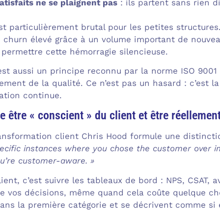
atisfaits ne se plaignent pas
: ils partent sans rien d
est particulièrement brutal pour les petites structur
 churn élevé grâce à un volume important de nouvea
e permettre cette hémorragie silencieuse.
t est aussi un principe reconnu par la norme ISO 900
ment de la qualité. Ce n’est pas un hasard : c’est la
ation continue.
e être « conscient » du client et être réellement
ansformation client Chris Hood formule une distincti
pecific instances where you chose the customer over i
ou’re customer-aware. »
ient, c’est suivre les tableaux de bord : NPS, CSAT, av
e vos décisions, même quand cela coûte quelque cho
dans la première catégorie et se décrivent comme si 