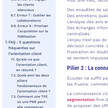
Pour une PME, l’éco
les clients
Des enquêtes de sat
silencieux
Des entretiens quali
Erreur 7 : Oublier les
collaborateurs
L’analyse des avis e
Erreur 8 : Prioriser
Des échanges infor
l’acquisition sur la
centralisés.
fidélisation
L’enjeu n’est pas d
FAQ : 5 questions
décision concrète. 
fréquentes sur
frustration en doubl
l’orientation client
se sentent impuissa
Qu’est-ce que
l’orientation client,
Pilier 2 : La conn
en résumé ?
Quels sont les deux
Écouter ne suffit pa
piliers
les frustre, comment
fondamentaux de
l’orientation client ?
La connaissance cli
Comment une TPE
segmentation
fine d
ou une PME peut-
de proposer des of
elle commencer