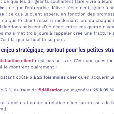
: ce que les dirigeants souhaitent faire vivre à leurs 
sée
: ce que l’entreprise délivre réellement, grâce à s
ue
: ce que le client espère, en fonction des promes
 ce que le client ressent réellement lors de chaque 
tisfactions naissent d’un écart entre ces quatre niv
s mais met trois jours à rappeler crée une fracture e
’est là que la fidélité se perd.
 enjeu stratégique, surtout pour les petites str
tisfaction client
n’est pas un luxe. C’est une questio
ui le montrent clairement :
existant coûte
5 à 25 fois moins cher
qu’en acquérir u
e 5 % du taux de
fidélisation
peut générer
25 à 95 %
 l’amélioration de la relation client au-dessus de l’
all.