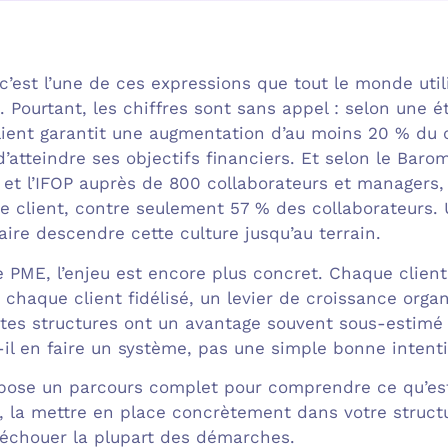
, c’est l’une de ces expressions que tout le monde uti
 Pourtant, les chiffres sont sans appel : selon une é
lient garantit une augmentation d’au moins 20 % du ch
d’atteindre ses objectifs financiers. Et selon le Bar
 et l’IFOP auprès de 800 collaborateurs et managers
e client, contre seulement 57 % des collaborateurs. U
 faire descendre cette culture jusqu’au terrain.
 PME, l’enjeu est encore plus concret. Chaque clie
 chaque client fidélisé, un levier de croissance org
ites structures ont un avantage souvent sous-estimé :
-il en faire un système, pas une simple bonne intent
opose un parcours complet pour comprendre ce qu’est 
rs, la mettre en place concrètement dans votre struct
t échouer la plupart des démarches.