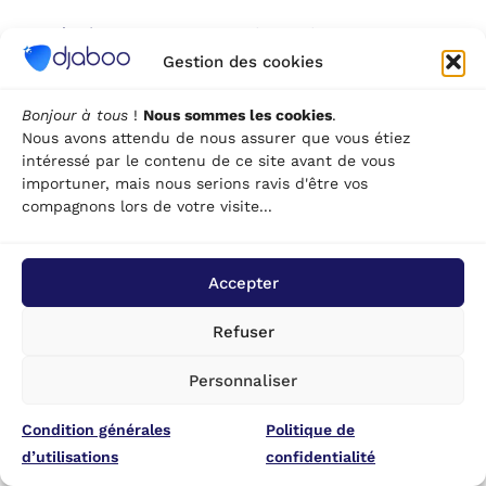
Pour évaluer ce retour sur investissement,
comparez le coût mensuel à ce que chaque
Gestion des cookies
commercial gagne en efficacité, au nombre de
ventes mieux suivies, et à la réduction des ventes
Bonjour à tous
!
Nous sommes les cookies
.
Nous avons attendu de nous assurer que vous étiez
perdues faute de relance. Pour la plupart des
intéressé par le contenu de ce site avant de vous
entreprises, ce calcul penche rapidement en sa
importuner, mais nous serions ravis d'être vos
faveur, dès que l’équipe dépasse quelques
compagnons lors de votre visite...
collaborateurs.
CRM et RGPD : encadrer la
Accepter
gestion des données
Refuser
clients
Personnaliser
Condition générales
Politique de
En résumé, un CRM bien choisi combine trois
d’utilisations
confidentialité
piliers : centraliser l’information client, faciliter le